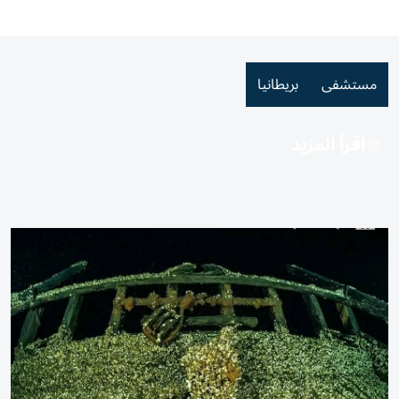
مستشفى
بريطانيا
اقرأ المزيد