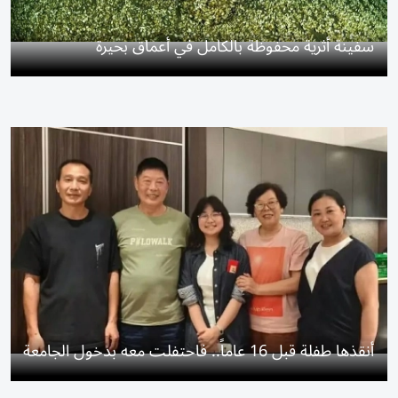
سفينة أثرية محفوظة بالكامل في أعماق بحيرة
أنقذها طفلة قبل 16 عاماً.. فاحتفلت معه بدخول الجامعة