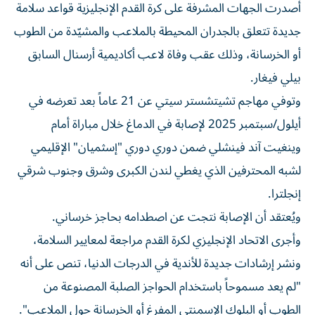
أصدرت الجهات المشرفة على كرة القدم الإنجليزية قواعد سلامة
جديدة تتعلق بالجدران المحيطة بالملاعب والمشيّدة من الطوب
أو الخرسانة، وذلك عقب وفاة لاعب أكاديمية أرسنال السابق
بيلي فيغار.
وتوفي مهاجم تشيتشستر سيتي عن 21 عاماً بعد تعرضه في
أيلول/سبتمبر 2025 لإصابة في الدماغ خلال مباراة أمام
وينغيت آند فينشلي ضمن دوري دوري "إسثميان" الإقليمي
لشبه المحترفين الذي يغطي لندن الكبرى وشرق وجنوب شرقي
إنجلترا.
ويُعتقد أن الإصابة نتجت عن اصطدامه بحاجز خرساني.
وأجرى الاتحاد الإنجليزي لكرة القدم مراجعة لمعايير السلامة،
ونشر إرشادات جديدة للأندية في الدرجات الدنيا، تنص على أنه
"لم يعد مسموحاً باستخدام الحواجز الصلبة المصنوعة من
الطوب أو البلوك الإسمنتي المفرغ أو الخرسانة حول الملاعب".