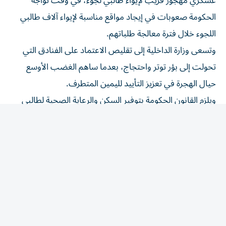
الحكومة صعوبات في إيجاد مواقع مناسبة لإيواء آلاف طالبي
اللجوء خلال فترة معالجة طلباتهم.
وتسعى وزارة الداخلية إلى تقليص الاعتماد على الفنادق التي
تحولت إلى بؤر توتر واحتجاج، بعدما ساهم الغضب الأوسع
حيال الهجرة في تعزيز التأييد لليمين المتطرف.
ويلزم القانون الحكومة بتوفير السكن والرعاية الصحية لطالبي
اللجوء.
وبحسب صحيفة «ذا غارديان»، تظاهر أكثر من مئة شخص
الثلاثاء والأربعاء، بعدما جرى تداول قائمة على الإنترنت
بعقارات يُزعم أنها تُستخدم لإيواء طالبي لجوء.
وأوقفت الشرطة حينها ثلاثة أشخاص للاشتباه في ارتكابهم
مخالفات مختلفة تتعلق بالنظام العام. وذكرت أن أحد عناصرها
أصيب بحجر، فيما تعرض آخر للعض وثالث للبصق عليه.
كذلك، أوقف رجلان آخران ليل الخميس الذي كان أكثر هدوءاً،