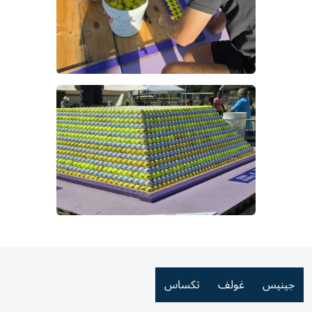
جينيس
غولف
تكساس