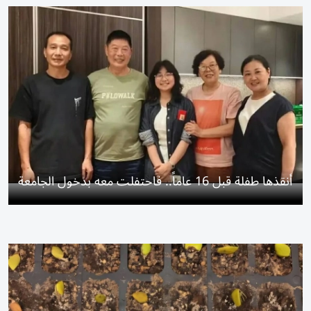
أنقذها طفلة قبل 16 عاماً.. فاحتفلت معه بدخول الجامعة