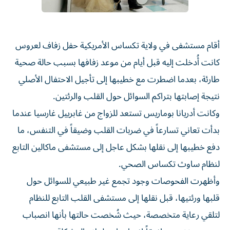
أقام مستشفى في ولاية تكساس الأمريكية حفل زفاف لعروس
كانت أُدخلت إليه قبل أيام من موعد زفافها بسبب حالة صحية
طارئة، بعدما اضطرت مع خطيبها إلى تأجيل الاحتفال الأصلي
نتيجة إصابتها بتراكم السوائل حول القلب والرئتين.
وكانت أدريانا بوماريس تستعد للزواج من غابرييل غارسيا عندما
بدأت تعاني تسارعاً في ضربات القلب وضيقاً في التنفس، ما
دفع خطيبها إلى نقلها بشكل عاجل إلى مستشفى ماكالين التابع
لنظام ساوث تكساس الصحي.
وأظهرت الفحوصات وجود تجمع غير طبيعي للسوائل حول
قلبها ورئتيها، قبل نقلها إلى مستشفى القلب التابع للنظام
لتلقي رعاية متخصصة، حيث شُخصت حالتها بأنها انصباب