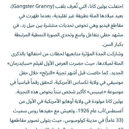
احتفلت بولين كانا، التي تُعرف بلقب (Gangster Granny)،
بعيد ميلادها المئة بطريقة غير تقليدية، بعدما ظهرت في
مقاطع فيديو وهي تخوض تحديات منتشرة بين جيل زد، في
مشهد حظي بتفاعل واسع وتحدي الصورة النمطية المرتبطة
بكبار السن.
وشاركت الجدة المؤثرة متابعيها لحظات من احتفالها بالذكرى
المئة لميلادها، حيث حضرت العرض الأول لفيلم «سبايدرمان»
الجديد، كما خاضت قبل أشهر تجربة «التزلج» خلال حفل
موسيقي في ولاية تكساس الأمريكية، لتحقق رقماً قياسياً في
موسوعة «غينيس» كأكبر شخص سناً يخوض هذه التجربة.
بولين كانا مولودة في ولاية أوهايو الأمريكية في الأول من
أغسطس/آب عام 1926، وتعيش مع حفيدها روس سميث
(33 عاماً) في مدينة كولومبوس، حيث يتولى تصوير مقاطعها
الكوميدية ونشرها عبر منصات التواصل الاجتماعي، لتصبح من