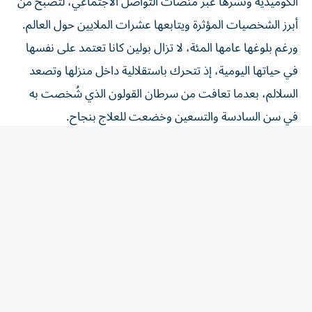
أبرز الشخصيات المؤثرة ويتابعها عشرات الملايين حول العالم.
ورغم بلوغها عامها المئة، لا تزال بولين كانا تعتمد على نفسها
في حياتها اليومية، إذ تتحرك باستقلالية داخل منزلها وتصعد
السلالم، بعدما تعافت من سرطان القولون الذي شُخصت به
في سن السادسة والتسعين وخضعت للعلاج بنجاح.
وقال حفيدها روس سميث في مناسبة عيد ميلادها: «لم يفت
الأوان أبداً لتعيش حياتك على أكمل وجه»، مؤكداً أن جدته تمثل
مثالاً على الحيوية والإصرار في مختلف مراحل العمر.
المقالة التالية