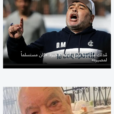
مُدلك مارادونا يروي أيامه الأخيرة: «كان مستسلماً
لمصيره»