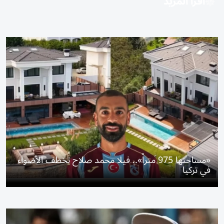
اقرأ المزيد
«مساحتها 975 متراً».. فيلا محمد صلاح تخطف الأضواء
في تركيا