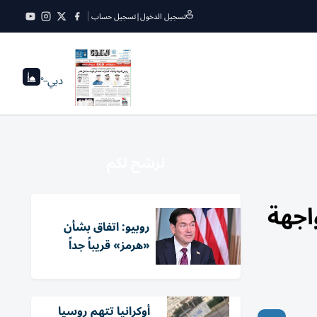
تسجيل الدخول
|
تسجيل حساب
دبي
--°
نرشح لكم
اجهة
روبيو: اتفاق بشأن
«هرمز» قريباً جداً
أوكرانيا تتهم روسيا