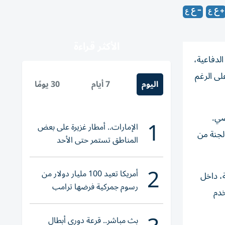
الأكثر قراءة
لدفاعية،
لى الرغم
اليوم
7 أيام
30 يومًا
1
الإمارات.. أمطار غزيرة على بعض
رسلت، للسنة الثانية على التوالي، إلى هذا المنتدى الذي يجمع نحو 45 بلداً، لجنة من
المناطق تستمر حتى الأحد
2
أمريكا تعيد 100 مليار دولار من
، داخل
رسوم جمركية فرضها ترامب
خدم
بث مباشر.. قرعة دوري أبطال