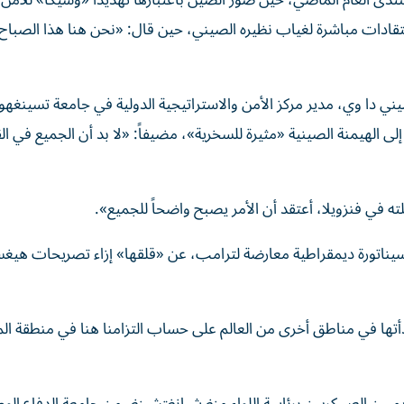
دى العام الماضي، حين صوّر الصين باعتبارها تهديداً «وشيكاً» للأمن
 انتقادات مباشرة لغياب نظيره الصيني، حين قال: «نحن هنا هذا الصبا
ني دا وي، مدير مركز الأمن والاستراتيجية الدولية في جامعة تسينغهو
ى الهيمنة الصينية «مثيرة للسخرية»، مضيفاً: «لا بد أن الجميع في ال
ته في فنزويلا، أعتقد أن الأمر يصبح واضحاً للجميع».
 سيناتورة ديمقراطية معارضة لترامب، عن «قلقها» إزاء تصريحات هي
ها في مناطق أخرى من العالم على حساب التزامنا هنا في منطقة الم