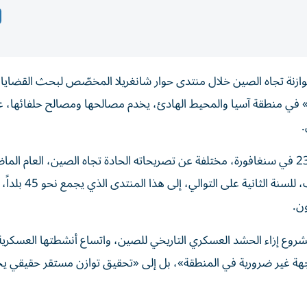
زنة تجاه الصين خلال منتدى حوار شانغريلا المخصّص لبحث القضايا ا
» في منطقة آسيا والمحيط الهادئ، يخدم مصالحها ومصالح حلفائها، ع
.
ويقود هيغسيث وفداً أمريكياً كبيراً، بخلاف بكين التي أ
ون.
روع إزاء الحشد العسكري التاريخي للصين، واتساع أنشطتها العسكرية
ة غير ضرورية في المنطقة»، بل إلى «تحقيق توازن مستقر حقيقي ي