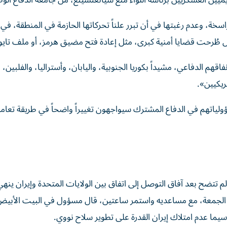
ديميين العسكريين برئاسة اللواء منغ شيانغتشينغ، من جامعة الدفاع الو
خة، وعدم رغبتها في أن تبرر علناً تحركاتها الحازمة في المنطقة، في
ل طُرحت قضايا أمنية كبرى، مثل إعادة فتح مضيق هرمز، أو ملف تايو
هم الدفاعي، مشيداً بكوريا الجنوبية، واليابان، وأستراليا، والفلبين، و
يكيين».
ولياتهم في الدفاع المشترك سيواجهون تغييراً واضحاً في طريقة تعامل
تتضح بعد آفاق التوصل إلى اتفاق بين الولايات المتحدة وإيران ينه
ه، الجمعة، مع مساعديه واستمر ساعتين، قال مسؤول في البيت الأبيض
يما عدم امتلاك إيران القدرة على تطوير سلاح نووي.