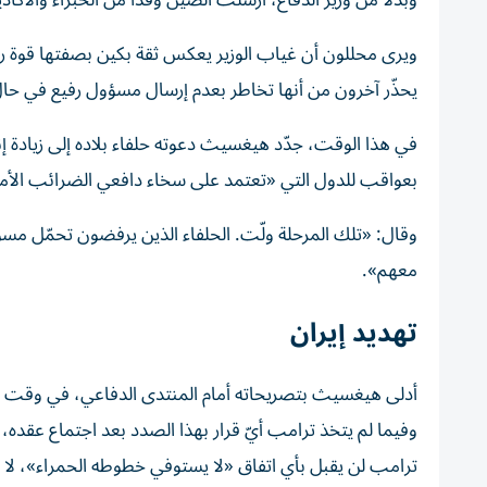
وبدلاً من وزير الدفاع، أرسلت الصين وفداً من الخبراء والأكا
ويرى محللون أن غياب الوزير يعكس ثقة بكين بصفتها قوة راس
يحذّر آخرون من أنها تخاطر بعدم إرسال مسؤول رفيع في حا
في هذا الوقت، جدّد هيغسيث دعوته حلفاء بلاده إلى زيادة إنفاق
بعواقب للدول التي «تعتمد على سخاء دافعي الضرائب الأمر
وقال: «تلك المرحلة ولّت. الحلفاء الذين يرفضون تحمّل مسؤ
معهم».
تهديد إيران
أدلى هيغسيث بتصريحاته أمام المنتدى الدفاعي، في وقت لم 
وفيما لم يتخذ ترامب أيّ قرار بهذا الصدد بعد اجتماع عقد
ترامب لن يقبل بأي اتفاق «لا يستوفي خطوطه الحمراء»، لا س