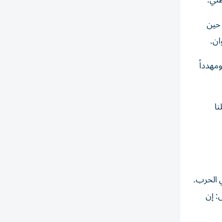
طني.
 حين
ان.
مهدداً
نا
ي الحرب.
: إن