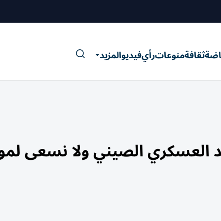
اضة
ثقافة
منوعات
رأي
فيديو
المزيد
د العسكري الصيني ولا نسعى لمو