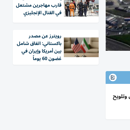
قارب مهاجرين مشتعل
في القنال الإنجليزي
‏رويترز عن مصدر
باكستاني: اتفاق شامل
بين أمريكا وإيران في
غضون 60 يوماً
 وتلويح