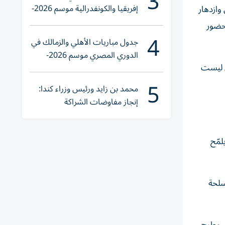
3
إفريقيا والكونفدرالية موسم 2026-
وازدهار
2027
 حضور
4
جدول مباريات الأهلي والزمالك في
الدوري المصري موسم 2026-
ن ليست
2027
5
محمد بن زايد ورئيس وزراء كندا:
إنجاز مفاوضات الشراكة
الاقتصادية في وقت قياسي
لمّح
سلحة