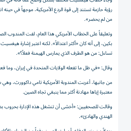
وجاء خطاب
هيغسيث
مختلفاً بشكل واضح عما قاله في المنت
رؤية حازمة تستند إلى قوة الردع الأمريكية، موجهاً في حينه
من لم يحضر».
وتعليقاً على الخطاب الأمريكي هذا العام، لفت المندوب الصي
بكين، إلى أنه كان «أكثر اعتدالاً».
لكنه اعتبر إشارة هيغسيث إل
تساءل: من هو الطرف الذي يمارس الهيمنة فعلاً؟».
وقال: «في ظل ما تفعله الولايات المتحدة في إيران، وما فعل
من جانبها، أعربت المندوبة الأمريكية تامي داكوورث، وهي
معتبرة إياها مهادنة أكثر مما ينبغي تجاه الصين.
وقالت للصحفيين: «أخشى أن تنشغل هذه الإدارة بحروب بدأت
الهندي والهادئ».