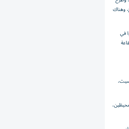
، وطرح
ح، وهناك
ا في
قاعة
غسيث،
حيطَين،