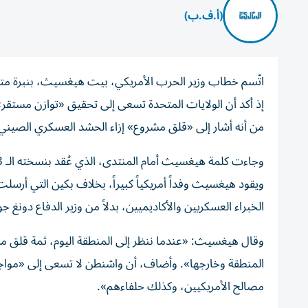
(أ.ف.ب)
اتّسم خطاب وزير الحرب الأمريكي، بيت هيغسيث، بنبرة متوا
إذ أكد أن الولايات المتحدة تسعى إلى تحقيق «توازن مستقر
من أنه أشار إلى «قلق مشروع» إزاء الحشد العسكري الصيني
وجاءت كلمة هيغسيث أمام المنتدى، الذي عُقد بنسخته الـ 23 في سنغافورة، مختلفة عن تصريحاته الحادة تجاه الصين، العام الماضي.
الخبراء العسكريين والأكاديميين، بدلاً من وزير الدفاع دونغ ج
وقال هيغسيث: «عندما ننظر إلى المنطقة اليوم، ثمة قلق مش
المنطقة وخارجها».
وأضاف، أن واشنطن لا تسعى إلى «مواجه
مصالح الأمريكيين، وكذلك حلفاءهم».