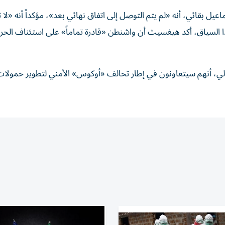
اعيل بقائي، أنه «لم يتم التوصل إلى اتفاق نهائي بعد»، مؤكداً أنه «لا 
 السياق، أكد هيغسيث أن واشنطن «قادرة تماماً» على استئناف الحرب
ي، أنهم سيتعاونون في إطار تحالف «أوكوس» الأمني لتطوير حمولا