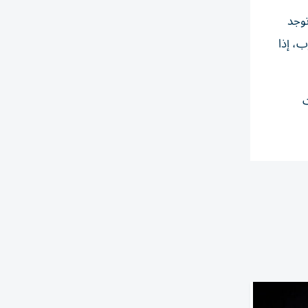
توجد
، إذا
ت