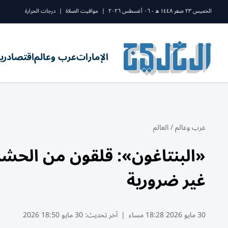
الخميس ٢٣ صفر ١٤٤٨ ه - ٠٦ أغسطس ٢٠٢٦
|
مواقيت الصلاة
|
درجات الحرارة
الإمارات
عرب وعالم
اقتصاد
ري
عرب وعالم
/
العالم
«البنتاغون»: قلقون من الحش
غير ضرورية
30 مايو 2026 18:28 مساء
|
آخر تحديث:
30 مايو 18:50 2026