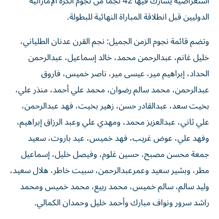
استعراضية يشارك فيها 42 نجماً من نجوم الكرة الإماراتية
الدوليين قبل انطلاقة المباراة النهائية للبطولة.
وتضم قائمة نجوم الزمن الجميل: نجم القرن عدنان الطلياني،
خليل غانم، عبدالرحمن محمد، خالد إسماعيل، عبدالرحمن
الحداد، إبراهيم مير، عيسى مير، ناصر خميس، فاروق
عبدالرحمن، محمد سالم رضوان، محمد علي أحمد، منذر علي،
بخيت سعد، عبدالقادر حسن، زهير بخيت، فهد عبدالرحمن،
علي ثاني، عبدالعزيز محمد، ومهدي علي وعبد الرزاق إبراهيم،
وفهد علي، عوض غريب، فهد خميس، عيد باروت، سعيد
جمعة محسن مصبح، حسين غلوم، وفيصل خليل، إسماعيل
مطر، وبشير سعيد وعمرعبدالرحمن، سبيت خاطر، هلال سعيد،
وليد سالم، سالم خميس، محمد ربيع، محمد خميس ومحمد
راشد سرور ونواف مبارك وأحمد خليل وحمدان الكمالي.