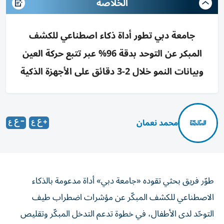
الخلاصه
جامعة دبي تطور أداة ذكاء اصطناعي للكشف
المبكر عن التوحد بدقة 96% عبر تتبع حركة العين
وبيانات النمو خلال 2-3 دقائق على الأجهزة الذكية
محمد نعمان
طوّر فريق بحثي تقوده «جامعة دبي» أداة مدعومة بالذكاء
الاصطناعي للكشف المبكّر عن مؤشرات اضطراب طيف
التوحّد لدى الأطفال، في خطوة تدعم التدخل المبكّر وتقليص
أوقات انتظار التشخيص، عبر تقنية تعتمد على تحليل حركة