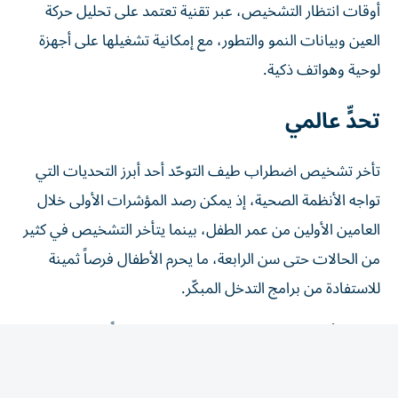
العين وبيانات النمو والتطور، مع إمكانية تشغيلها على أجهزة
لوحية وهواتف ذكية.
تحدٍّ عالمي
تأخر تشخيص اضطراب طيف التوحّد أحد أبرز التحديات التي
تواجه الأنظمة الصحية، إذ يمكن رصد المؤشرات الأولى خلال
العامين الأولين من عمر الطفل، بينما يتأخر التشخيص في كثير
من الحالات حتى سن الرابعة، ما يحرم الأطفال فرصاً ثمينة
للاستفادة من برامج التدخل المبكّر.
وتعتمد أدوات الكشف الأولية المستخدمة حالياً بدرجة كبيرة
على استبانات يملؤها الوالدان، مثل قائمة M-CHAT، التي
تعتمد على ملاحظة مقدم الرعاية وتفسيره لسلوك الطفل، ما قد