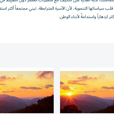
ماسك، لديه القدرة على التكيف مع متغيرات العصر دون التفريط في 
ب سياساتها التنموية، لأن الأسرة المترابطة، تبني مجتمعاً أكثر استقرا
ازدهاراً واستدامةً لأبناء الوطن.