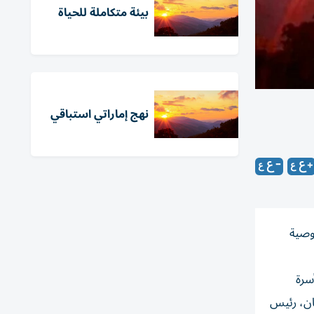
بيئة متكاملة للحياة
نهج إماراتي استباقي
بقى الركيزة الأساسية لاستقرار المجتمع وتماسكه، تبنَّى المجلس الوطني الاتحادي حزمة من 11 توصية
سرة
 آل نهيان، رئيس