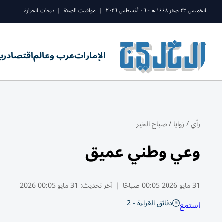
الخميس ٢٣ صفر ١٤٤٨ ه - ٠٦ أغسطس ٢٠٢٦
|
مواقيت الصلاة
|
درجات الحرارة
الإمارات
عرب وعالم
اقتصاد
ري
رأي
/
زوايا
/
صباح الخير
وعي وطني عميق
31 مايو 2026 00:05 صباحًا
|
آخر تحديث:
31 مايو 00:05 2026
دقائق القراءة - 2
استمع