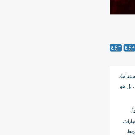
ستدامة،
رقم تشغيلي، بل هو
ً،
يارات
ربط