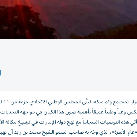
في تأكيد جديد على أن الأسرة ست
س وعياً وطنياً عميقاً بأهمية صون هذا الكيان في مواجهة التحديات
وتأتي هذه التوصيات انسجاماً مع نهج دولة الإمارات في ترسيخ مكانة الأ
ن أولوياتها التنموية، خاصة مع احتفاء الدولة بعام 2026 «عام الأسرة»، الذي وجّه به صاحب السمو الشيخ محمد بن زايد