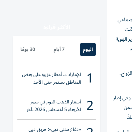
اجتماعي
الأكثر قراءة
وقت
 الهوية
،
اليوم
7 أيام
30 يومًا
1
لزواج،
الإمارات.. أمطار غزيرة على بعض
المناطق تستمر حتى الأحد
2
 وفي إطار
أسعار الذهب اليوم في مصر
ضمن
الأربعاء 5 أغسطس 2026..آخر
تحديث لعيار 21
«دفاع مدني دبي»: حريق دبي