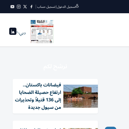
تسجيل الدخول
|
تسجيل حساب
دبي
--°
نرشح لكم
فيضانات باكستان..
ارتفاع حصيلة الضحايا
إلى 136 قتيلاً وتحذيرات
من سيول جديدة