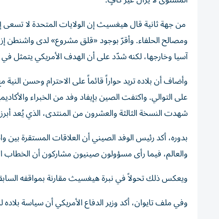
المستوى لا يزال غير كافٍ.
من جهة ثانية قال هيغسيث إن الولايات المتحدة لا تسعى إل
ومصالح الحلفاء. وأقرّ بوجود «قلق مشروع» لدى واشنطن إزا
آسيا وخارجها، لكنه شدّد على أن الهدف الأمريكي يتمثل ف
وأضاف أن بلاده تريد حواراً قائماً على الاحترام وحسن النية م
على التوالي. واكتفت الصين بإيفاد وفد من الخبراء والأكاديم
شهدت النسخة الثالثة والعشرون من المنتدى، الذي يُعد أبرز تج
بدوره، أكد رئيس الوفد الصيني أن العلاقات المستقرة بين 
والعالم، فيما رأى مسؤولون صينيون مشاركون أن الخطاب الأمري
ويعكس ذلك تحولاً في نبرة هيغسيث مقارنة بمواقفه السابق
وفي ملف تايوان، أكد وزير الدفاع الأمريكي أن سياسة بلاده لم