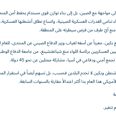
ى مواجهة مع الصين، بل إلى بناء توازن قوى مستدام يحفظ أمن المن
ء تنامي القدرات العسكرية الصينية، واتساع نطاق أنشطتها العسكرية،
ي منع أيّ طرف من فرض سيطرته على المنطقة.
ع بكين، معرباً عن أسفه لغياب وزير الدفاع الصيني عن المنتدى، للعام ا
يين العسكريين برئاسة اللواء منغ شيانغتشينغ، من جامعة الدفاع الوطني
مع أمني ودفاعي في آسيا، مشاركة ممثلين عن نحو 45 دولة.
واشنطن وبكين لا تخدم البلدين فحسب، بل تسهم أيضاً في استقرار الم
كي هذا العام بدا أكثر اعتدالاً مقارنة بالسنوات السابقة.
ة
 تتغير.