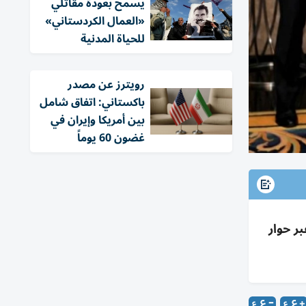
يسمح بعودة مقاتلي
«العمال الكردستاني»
للحياة المدنية
‏رويترز عن مصدر
باكستاني: اتفاق شامل
بين أمريكا وإيران في
غضون 60 يوماً
ر حوار