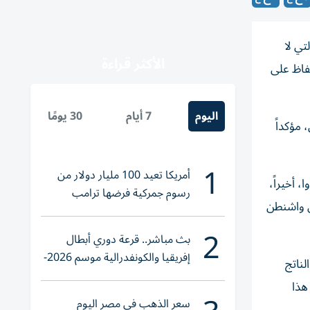
تي لا
الأكثر قراءة
حفاظ على
اليوم
7 أيام
30 يومًا
 مؤكداً
1
أمريكا تعيد 100 مليار دولار من
، أخيراً،
رسوم جمركية فرضها ترامب
ل واشنطن
2
بث مباشر.. قرعة دوري أبطال
إفريقيا والكونفدرالية موسم 2026-
لدفاعي البالغ 5 في المئة من الناتج
2027
اً أن هذا
سعر الذهب في مصر اليوم