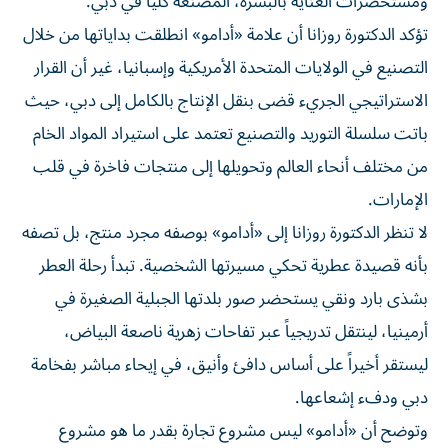
ومستحضرات العناية بالبشرة، المُصنَّعة كلياً في دبي.
تؤكد الدكتورة روزانا أن علامة «أدامو» انطلقت بداياتها من خلال
التصنيع في الولايات المتحدة الأمريكية وإسبانيا، غير أن القرار
الاستراتيجي الجريء قضى بنقل الإنتاج بالكامل إلى دبي، حيث
باتت سلسلة التوريد والتصنيع تعتمد على استيراد المواد الخام
من مختلف أنحاء العالم وتحويلها إلى منتجات فاخرة في قلب
الإمارات.
لا تنظر الدكتورة روزانا إلى «أدامو» بوصفه مجرد منتج، بل تصفه
بأنه قصيدة عطرية تحكي مسيرتها الشخصية. تبدأ رحلة العطر
بشذى بارد ونقي يستحضر صور بلدتها الجبلية الصغيرة في
أرمينيا، لينتقل تدريجياً عبر تفاحات زهرية ناصعة البياض،
ليستقر أخيراً على أساس دافئ وأنيق، في إيحاء مباشر بفخامة
دبي ودفء إشعاعها.
وتوضح أن «أدامو» ليس مشروع تجارة بقدر ما هو مشروع