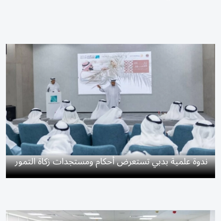
ندوة علمية بدبي تستعرض أحكام ومستجدات زكاة التمور