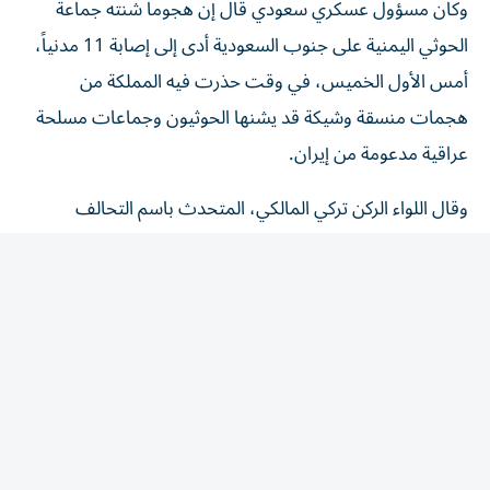
الحوثي اليمنية على جنوب السعودية أدى إلى إصابة 11 مدنياً، ​
أمس الأول الخميس، في وقت حذرت فيه المملكة من
هجمات منسقة وشيكة قد يشنها الحوثيون وجماعات مسلحة
عراقية ‌مدعومة من إيران.
وقال اللواء الركن ‌تركي المالكي، المتحدث باسم التحالف
العسكري بقيادة السعودية، في وقت مبكر من أمس الجمعة،
إن الهجوم الذي وقع في منطقة نجران الجنوبية أسفر عن إصابة
سبعة سعوديين ويمني ومصريين اثنين وباكستاني. وأضاف أن
بين السعوديين المصابين امرأة وطفلاً عمره أربع سنوات أصيب
بحروق من الدرجة الثانية. واتهم المالكي الحوثيين بقصف
المناطق المدنية بشكل عشوائي في انتهاك للقانون الإنساني
الدولي، وقال إن التحالف سيواصل اتخاذ جميع الإجراءات
اللازمة لحماية المدنيين.