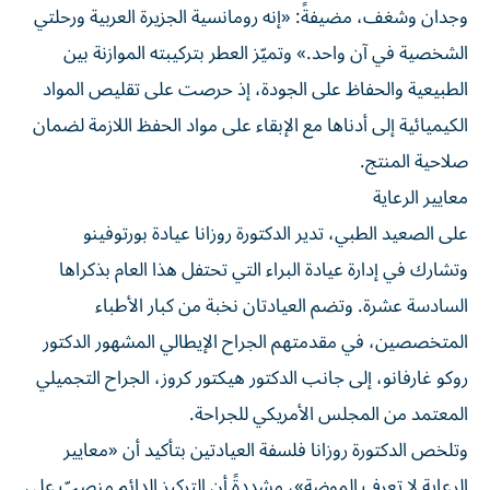
وجدان وشغف، مضيفةً: «إنه رومانسية الجزيرة العربية ورحلتي
الشخصية في آن واحد.» وتميّز العطر بتركيبته الموازنة بين
الطبيعية والحفاظ على الجودة، إذ حرصت على تقليص المواد
الكيميائية إلى أدناها مع الإبقاء على مواد الحفظ اللازمة لضمان
صلاحية المنتج.
معايير الرعاية
على الصعيد الطبي، تدير الدكتورة روزانا عيادة بورتوفينو
وتشارك في إدارة عيادة البراء التي تحتفل هذا العام بذكراها
السادسة عشرة. وتضم العيادتان نخبة من كبار الأطباء
المتخصصين، في مقدمتهم الجراح الإيطالي المشهور الدكتور
روكو غارفانو، إلى جانب الدكتور هيكتور كروز، الجراح التجميلي
المعتمد من المجلس الأمريكي للجراحة.
وتلخص الدكتورة روزانا فلسفة العيادتين بتأكيد أن «معايير
الرعاية لا تعرف الموضة»، مشددةً أن التركيز الدائم منصبّ على