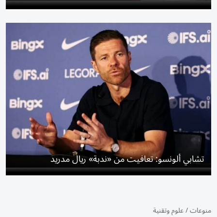
تشابي ألونسو: تعافيت من «ندبة» ريال مدريد
منوعات
/
علوم وتقنية