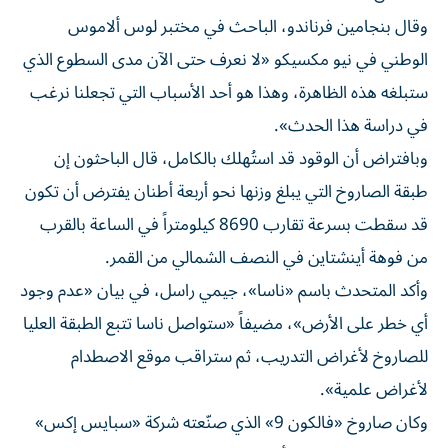
وقال بنجامين فرناندو، الباحث في مختبر لوس ألاموس
الوطني في نيو مكسيكو «لا نعرف حتى الآن مدى السطوع الذي
ستبلغه هذه الظاهرة، وهذا هو أحد الأسباب التي تجعلنا نرغب
في دراسة هذا الحدث».
وبافتراض أن الوقود قد استُهلك بالكامل، قال الباحثون إن
طبقة الصاروخ التي يبلغ وزنها نحو أربعة أطنان يفترض أن تكون
قد سقطت بسرعة تقارب 8690 كيلومتراً في الساعة بالقرب
من فوهة أينشتاين في النصف الشمالي من القمر.
وأكد المتحدث باسم «ناسا»، جيمي راسل، في بيان «عدم وجود
أي خطر على الأرض»، مضيفاً «ستواصل ناسا تتبع الطبقة العليا
للصاروخ لأغراض التدريب، ثم ستراقب موقع الاصطدام
لأغراض علمية».
وكان صاروخ «فالكون 9» الذي صنّعته شركة «سبايس إكس»