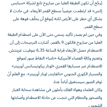
يُرجَّح أن تكون الطبقة العليا من صاروخ تابع لشركة «سبايس
إكس» قد ارتطمت عرضياً بسطح القمر الأربعاء، في حادث لا
يشكل أي خطر على الأرض لكنه يُتوقع أن يخلّف فوهة على
سطح القمر.
وفي حين لم يصدر تأكيد رسمي حتى الآن على اصطدام الطبقة
العليا من صاروخ فالكون 9 بالقمر، أشارت الترجيحات إلى أن
الاصطدام حصل الأربعاء قرابة الساعة 6,35 بتوقيت غرينتش.
وتعتزم وكالة الفضاء الأمريكية «ناسا» التقاط صور لموقع
الاصطدام عبر مسبارها القمري «لونار ريكونيسانس أوربيتر»
والمسبار الكوري الجنوبي «باثفايندر لونار أوربيتر»، مع العلم أنّ
توفر الصور سيستغرق أياماً عدة.
وكان العلماء وهواة الفلك يأملون في مشاهدة سحابة الغبار
والصخور والحطام التي نتجت عن حادثة الاصطدام وأضاءتها
الشمس.