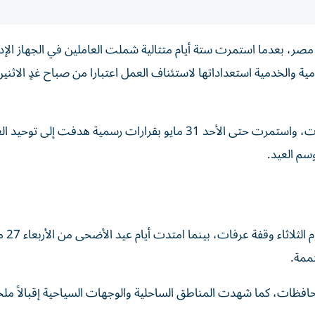
 مصر، بعدما استمرت ستة أيام متتالية شملت العاملين في الجهاز الإد
وبدأت الإجازة يوم الثلاثاء 26 مايو 2026 بمناسبة وقفة عرفات، واستمرت حتى الأحد 31 مايو بقرارات رسمية هدف
سم العيد.
توزعت العطلة الرسم
محافظات، كما شهدت المناطق الساحلية والوجهات السياحية إقبالاً ملح