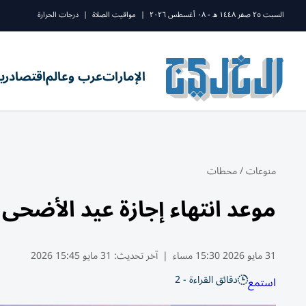
السبت ٢٥ صفر ١٤٤٨ ه - ٠٨ أغسطس ٢٠٢٦
|
مواقيت الصلاة
|
درجات الحرارة
الإمارات
عرب وعالم
اقتصاد
ري
منوعات
/
محطات
موعد انتهاء إجازة عيد الأضح
31 مايو 2026 15:30 مساء
|
آخر تحديث:
31 مايو 15:45 2026
دقائق القراءة - 2
استمع