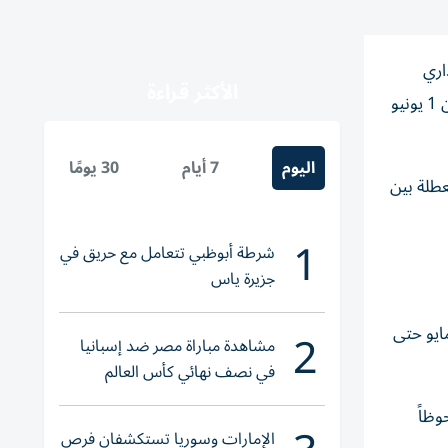
اري
الأكثر قراءة
للدولة والقطاع الخاص والبنوك، لتبدأ مختلف الجهات الحكومية والخدمية استعداداتها لاستئناف العمل اعتبارا من صباح غدٍ الاثنين 1 يونيو
اليوم
7 أيام
30 يومًا
ت إلى توحيد العطلة بين
1
شرطة أبوظبي تتعامل مع حريق في
جزيرة ياس
2
ية على ستة أيام متتالية، حيث شمل يوم الثلاثاء وقفة عرفات، بينما امتدت أيام عيد الأضحى من الأربعاء 27 مايو حتى
مشاهدة مباراة مصر ضد إسبانيا
في نصف نهائي كأس العالم
لناشئات اليد 2026
وظاً
الإمارات وسوريا تستكشفان فرص