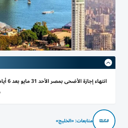
و
متابعات: «الخليج»