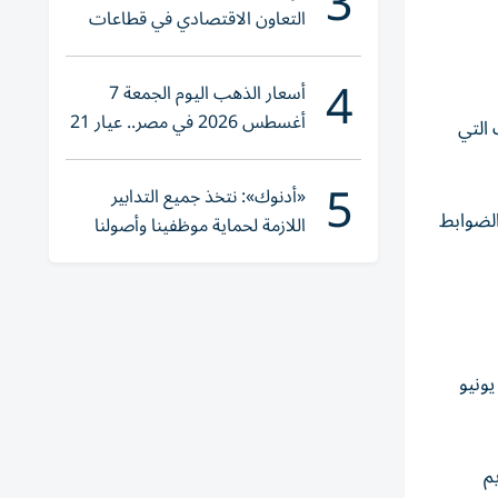
3
التعاون الاقتصادي في قطاعات
حيوية
4
أسعار الذهب اليوم الجمعة 7
أغسطس 2026 في مصر.. عيار 21
الات التي
يقترب من هذا الرقم
5
«أدنوك»: نتخذ جميع التدابير
الضوابط
اللازمة لحماية موظفينا وأصولنا
وعملياتنا
نف الوزارات والمصالح الحكومية ووحدات الإدارة المحلية والشركات الخاصة أعمالها بصورة طبيعية اعتباراً من صباح الاثنين 1 يونيو
م