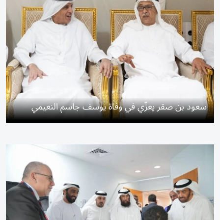
سعود بن صقر يعزّي في وفاة يوسف جاسم النعيمي