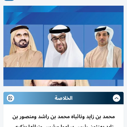
الخلاصة
محمد بن زايد ونائباه محمد بن راشد ومنصور بن
زايد يهنئون رئيس ساموا ورئيس وزرائها بذكرى