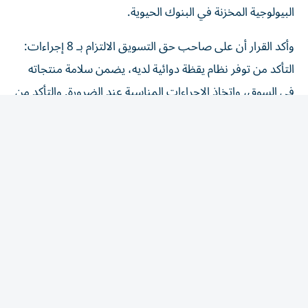
البيولوجية المخزنة في البنوك الحيوية.
وأكد القرار أن على صاحب حق التسويق الالتزام بـ 8 إجراءات:
التأكد من توفر نظام يقظة دوائية لديه، يضمن سلامة منتجاته
في السوق، واتخاذ الإجراءات المناسبة عند الضرورة. والتأكد من
أن جميع المعلومات المرتبطة بتوازن المنافع والمخاطر للمنتج
الطبي، تُبلّغ إلى الوحدة التنظيمية، وفق الضوابط والشروط
الواردة في الدليل. وإنشاء نظام لجمع التقارير المتعلقة بالآثار
المعاكسة المشتبه فيها الخاصة بمنتجاته المتداولة، وتسجيلها
والإبلاغ عنها مع الالتزام بتشريعات حماية البيانات. ووضع
أنظمة لتتبع تقارير الآثار المعاكسة ومتابعتها مع الالتزام
بالتشريعات المعمول بها والمتعلقة بحماية البيانات، الاحتفاظ
ببيانات اليقظة الدوائية وتقارير السلامة المتعلقة بكل منتج
طبي، بحسب التشريعات المعمول بها. وتوفير شخص مؤهل