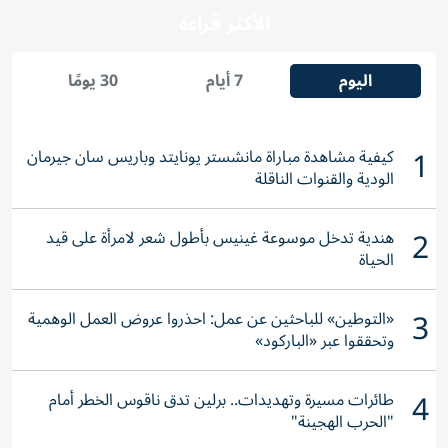
الأكثر قراءة
اليوم
7 أيام
30 يومًا
1
كيفية مشاهدة مباراة مانشستر يونايتد وباريس سان جيرمان
الودية والقنوات الناقلة
2
هندية تدخل موسوعة غينيس بأطول شعر لامرأة على قيد
الحياة
3
«التوطين» للباحثين عن عمل: احذروا عروض العمل الوهمية
وتحققوا عبر «الباركود»
4
طائرات مسيرة وتهديدات.. برلين تدق ناقوس الخطر أمام
"الحرب الهجينة"