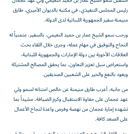
استقبل سمو الشيخ عمار بن حميد النعيمي ولي عهد عجمان
رئيس المجلس التنفيذي، في مكتبه بالديوان الأميري، طارق
منيمنة سفير الجمهورية اللبنانية لدى الدولة.
ورحب سمو الشيخ عمار بن حميد النعيمي، بالسفير، متمنياً له
النجاح والتوفيق في مهام عمله، وجرى خلال اللقاء بحث
العلاقات الأخوية بين دولة الإمارات والجمهورية اللبنانية،
واستعراض سبل تعزيز التعاون، بما يحقق المصالح المشتركة
ويعود بالنفع والخير على الشعبين الصديقين.
من جانبه، أعرب طارق منيمنة عن خالص امتنانه لسمو ولي
عهد عجمان على حفاوة الاستقبال وكرم الضيافة، مشيداً بما
تشهده إمارة عجمان من نهضة وفرص واعدة لنجاح الأعمال
على الصعد كافة.