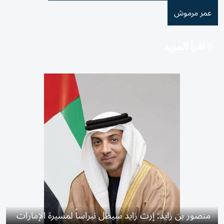
عمر مرموش
اقرأ المزيد
منصور بن زايد: إرث زايد سيظل نبراساً لمسيرة الإمارات