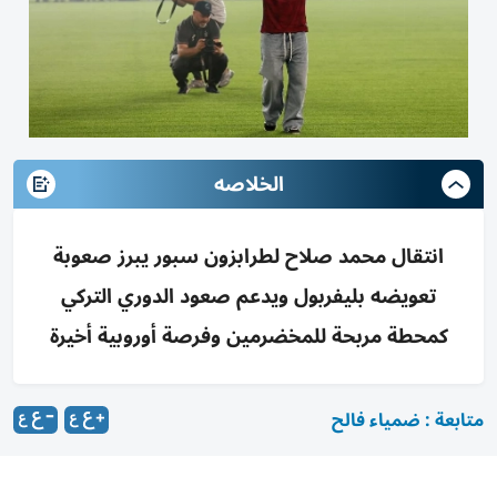
الخلاصه
انتقال محمد صلاح لطرابزون سبور يبرز صعوبة
تعويضه بليفربول ويدعم صعود الدوري التركي
كمحطة مربحة للمخضرمين وفرصة أوروبية أخيرة
متابعة : ضمياء فالح
تحدثت صحيفة الإندبندنت البريطانية عن صفقة انتقال النجم