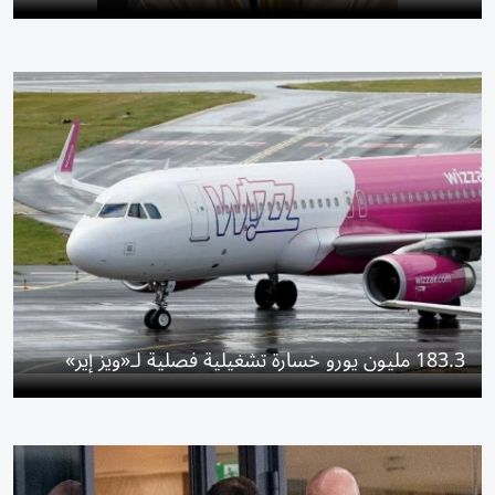
183.3 مليون يورو خسارة تشغيلية فصلية لـ«ويز إير»