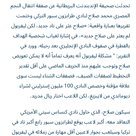
المصري محمد صلاح لنادي طرابزون سبور التركي وختمت
تقريرها بعبارة واقعية: «صلاح عثر على ناد جديد، لكن ليفربول
لم يعثر على صلاح جديد»، في إشارة لغياب شخصية الهداف
بالفطرة في صفوف النادي الإنجليزي بعد رحيله. وورد في
التقرير: " مشكلة ليفربول أنه يعرف تماماً أنه لا يمكن تعويض
صلاح وتوجب عليهم منذ الخريف الماضي على أقل تقدير
التخطيط لصفقات الصيف، فصفقات الشتاء ليست سوى
علاقة مؤقتة وخصص النادي 100 مليون إسترليني لشراء
ديوماندي من لايبزيغ، لكن اللاعب اختار ريال مدريد.
سيكون صلاح، الذي حاول نادي كنساس سيتي الأمريكي
التعاقد معه، أكبر لاعب يوقع لطرابزون سبور رابع أكبر ناد في
تركيا وسيلعب بجوار لاعبين أقل مهارة من زملائه في ليفربول
مثل سيدني لوبيز كابرال هداف الرأس الأخضر في المونديال