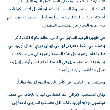
انتصارات المنتخب وتخطي الدور الأول للمرة الأولى في
المونديال. ورغم رؤية البعض له باعتباره أفضل لاعب كرة قدم
أنجبته البلاد الواقعة في شمال إفريقيا، فإن أسطورة ليفربول لم
يذق طعم النجاح مع المنتخب المصري.
في ظهوره الوحيد السابق في كأس العالم عام 2018، تأثر
بإصابة في الكتف تعرض لها في نهائي دوري أبطال أوروبا في
ذلك العام، وهو يدخل هذه النسخة وهو يعاني من مشكلات
بدنية بعد إصابته بتمزق في العضلة الخلفية في أواخر إبريل، ما
عجّل بنهاية مشواره في أنفيلد.
وتستعد إيران للظهور في كأس العالم للمرة الرابعة توالياً.
وكان المنتخب الإيراني، قد خطط في البداية للإقامة في مدينة
توكسون بولاية أريزونا، لكنه نقل معسكره التدريبي لاحقاً إلى