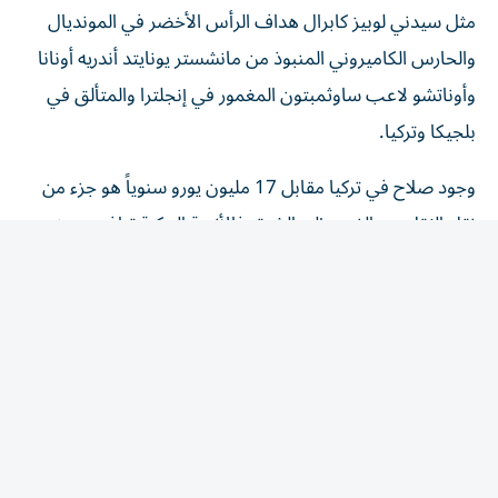
والحارس الكاميروني المنبوذ من مانشستر يونايتد أندريه أونانا
وأوناتشو لاعب ساوثمبتون المغمور في إنجلترا والمتألق في
بلجيكا وتركيا.
وجود صلاح في تركيا مقابل 17 مليون يورو سنوياً هو جزء من
نقل الثقل من الغرب إلى الشرق فالأندية التركية تنافس بعض
الأندية الفرنسية والإسبانية والألمانية والإيطالية على اللاعبين.
ويضم الدوري التركي نجوماً عالميين من أمثال فكتور أوسيمهن
وإيكاي غندوغان وليروا سانيه والحارس إيدرسون ولياندرو
تروسار، ويتبين أن أوسيمهن فقط سنه دون ال30 من هؤلاء
لتصبح تركيا مكان تعاقد مربح للمخضرمين.
وأنهى طرابزون سبور الموسم بالمركز الثالث في الجدول ما
يعني فرصة أخيرة لصلاح كي يلعب في أوروبا وتحديداً في