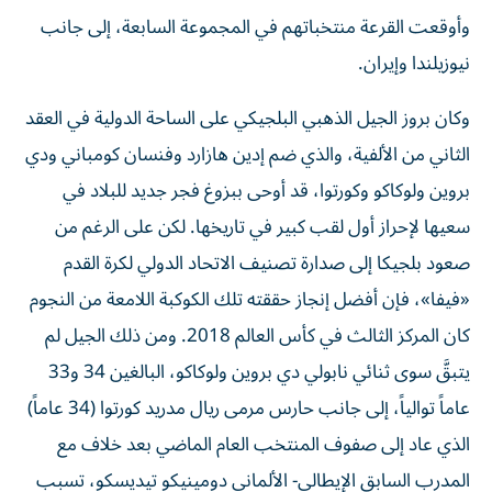
وأوقعت القرعة منتخباتهم في المجموعة السابعة، إلى جانب
نيوزيلندا وإيران.
وكان بروز الجيل الذهبي البلجيكي على الساحة الدولية في العقد
الثاني من الألفية، والذي ضم إدين هازارد وفنسان كومباني ودي
بروين ولوكاكو وكورتوا، قد أوحى ببزوغ فجر جديد للبلاد في
سعيها لإحراز أول لقب كبير في تاريخها. لكن على الرغم من
صعود بلجيكا إلى صدارة تصنيف الاتحاد الدولي لكرة القدم
«فيفا»، فإن أفضل إنجاز حققته تلك الكوكبة اللامعة من النجوم
كان المركز الثالث في كأس العالم 2018. ومن ذلك الجيل لم
يتبقَّ سوى ثنائي نابولي دي بروين ولوكاكو، البالغين 34 و33
عاماً توالياً، إلى جانب حارس مرمى ريال مدريد كورتوا (34 عاماً)
الذي عاد إلى صفوف المنتخب العام الماضي بعد خلاف مع
المدرب السابق الإيطالي- الألماني دومينيكو تيديسكو، تسبب