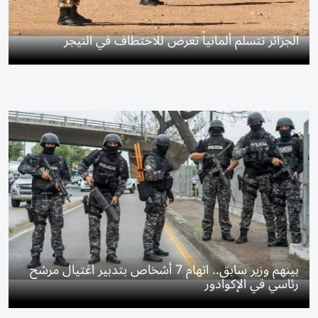
الجزائر تتسلم ألمانياً تعرض للاختطاف في النيجر
بينهم وزير سابق.. اتهام 7 أشخاص بتدبير اغتيال مرشح
رئاسي في الإكوادور