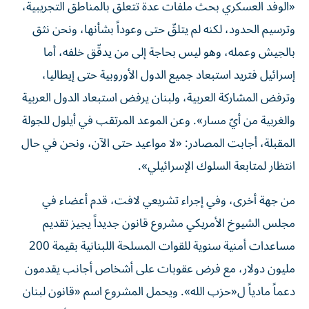
«الوفد العسكري بحث ملفات عدة تتعلق بالمناطق التجريبية،
وترسيم الحدود، لكنه لم يتلقّ حتى وعوداً بشأنها، ونحن نثق
بالجيش وعمله، وهو ليس بحاجة إلى من يدقّق خلفه، أما
إسرائيل فتريد استبعاد جميع الدول الأوروبية حتى إيطاليا،
وترفض المشاركة العربية، ولبنان يرفض استبعاد الدول العربية
والغربية من أيّ مسار». وعن الموعد المرتقب في أيلول للجولة
المقبلة، أجابت المصادر: «لا مواعيد حتى الآن، ونحن في حال
انتظار لمتابعة السلوك الإسرائيلي».
من جهة أخرى، وفي إجراء تشريعي لافت، قدم أعضاء في
مجلس الشيوخ الأمريكي مشروع قانون جديداً يجيز تقديم
مساعدات أمنية سنوية للقوات المسلحة اللبنانية بقيمة 200
مليون دولار، مع فرض عقوبات على أشخاص أجانب يقدمون
دعماً مادياً ل«حزب الله». ويحمل المشروع اسم «قانون لبنان