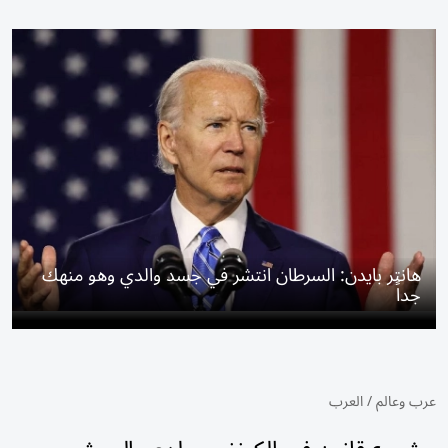
هانتر بايدن: السرطان انتشر في جسد والدي وهو منهك
جداً
عرب وعالم
/
العرب