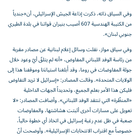
وفي السياق ذاته، ذكرت إذاعة الجيش الإسرائيلي، أن«جندياً
من الكتيبة الهندسية 607 أصيب بنيران قواتنا في بلدة الطيري
جنوبي ​لبنان​».
وفي سياق مواز، نقلت وسائل إعلام لبنانية عن مصادر مقربة
من ​رئاسة الوفد اللبناني​ المفاوض، «أنه لم يتلقّ أيّ وعود خلال
جولة المفاوضات في روما، وقد أَبلغنا استياءَنا وموقفنا هذا إلى
الولايات المتحدة». وقالت المصادر: «​إسرائيل​ لا تريد التفاوض
فليكن هذا الأمر بعلم الجميع، وتحديداً الجهات الداخلية
«المنظّرة» التي تنتقد الوفد اللبناني». وأضافت المصادر: «لا
تعويل على مسارات أخرى أثبتت هشاشتها، والمفاوضات
صعبة في ظل عدم رغبة إسرائيل في اتخاذ أي خطوة حالياً،
خصوصاً مع اقتراب الانتخابات الإسرائيلية». وأوضحت أنّ