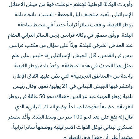
وأوردت الوكالة الوطنية للإعلام «توغلت قوة من جيش الاحتلال
الإسرائيلي، بُعيد منتصف ليل الجمعة - السبت، باتجاه بلدة
زوطر الغربية، ورفعت ساتراً ترابياً جديداً في محيط ساحة»
البلدة. ووثّق مصوّر في وكالة فرانس برس الساتر الترابي المقام
عند المدخل الشرقي للبلدة. وردّاً على سؤال من مكتب فرانس
برس في القدس، قال الجيش الإسرائيلي إنه «ليس على علم
بمثل هذا الحدث في هذه المنطقة». وتُعدّ بلدة زوطر الغربية
واحدة من «المناطق التجريبية» التي نصّ عليها اتفاق الإطار،
وانتشر فيها الجيش اللبناني في 21 يوليو/ تموز. وقال رئيس
بلدية زوطر الغربية عبد عز الدين «هناك نحو 50 عائلة في زوطر
الغربية»، مضيفاً «فوجئنا صباحاً بوضع الساتر الترابي» الذي
قال إنه يقع على بعد نحو 100 متر من وسط البلدة. وأكّد مصدر
عسكري لبناني توغل القوات الاسرائيلية ووضعهاً ساترا ترابياً،
مشدداً على أن «هذا خرق للاتفاق».