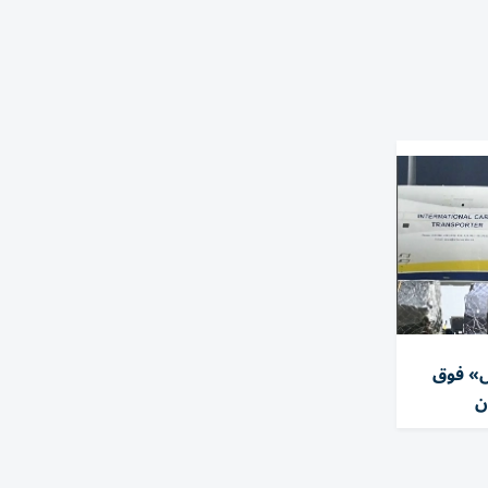
ل» فوق
ن