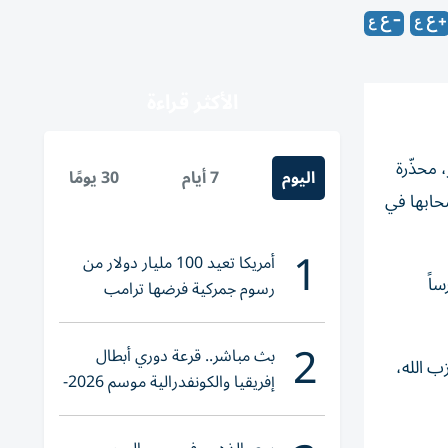
الأكثر قراءة
 محذّرة
اليوم
7 أيام
30 يومًا
حابها في
1
أمريكا تعيد 100 مليار دولار من
اً
رسوم جمركية فرضها ترامب
2
بث مباشر.. قرعة دوري أبطال
ب الله،
إفريقيا والكونفدرالية موسم 2026-
2027