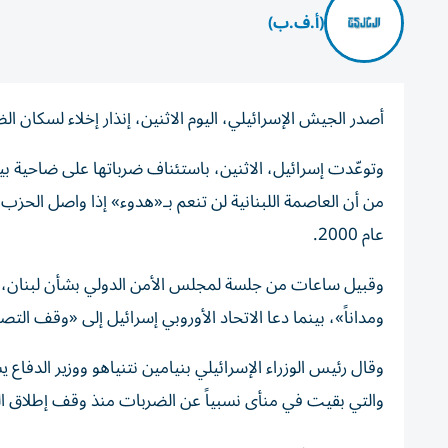
(أ.ف.ب)
أصدر الجيش الإسرائيلي، اليوم الاثنين، إنذار إخلاء لسكان 
وتوعّدت إسرائيل، الاثنين، باستئناف ضرباتها على ضاحية بير
من أن العاصمة اللبنانية لن تنعم بـ«هدوء» إذا واصل الحزب
عام 2000.
وقبيل ساعات من جلسة لمجلس الأمن الدولي بشأن لبنان، اعتبر
ومداناً»، بينما دعا الاتحاد الأوروبي إسرائيل إلى «وقف الت
وقال رئيس الوزراء الإسرائيلي بنيامين نتنياهو ووزير الدفا
والتي بقيت في منأى نسبياً عن الضربات منذ وقف إطلاق النار المعلن في