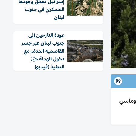
إسرائيل تعمّق وجودها
العسكري في جنوب
لبنان
عودة النازحين إلى
جنوب لبنان عبر جسر
القاسمية المدمّر مع
دخول الهدنة حيّز
التنفيذ (فيديو)
لوماسي