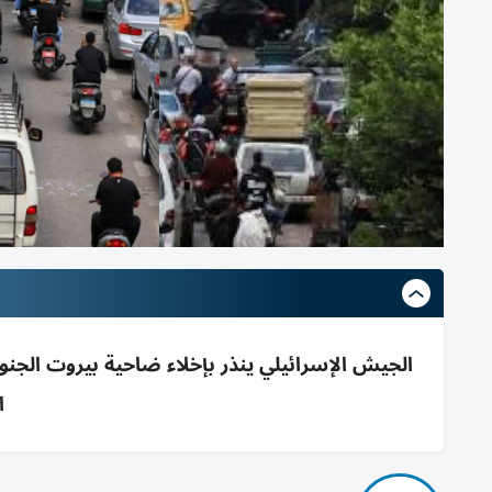
الجيش الإسرائيلي ينذر بإخلاء ضاحية بيروت الج
ا