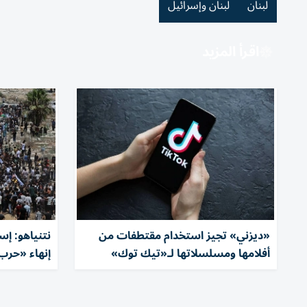
لبنان
لبنان وإسرائيل
اقرأ المزيد
«ديزني» تجيز استخدام مقتطفات من
نتنياهو: إس
أفلامها ومسلسلاتها لـ«تيك توك»
إنهاء «حرب