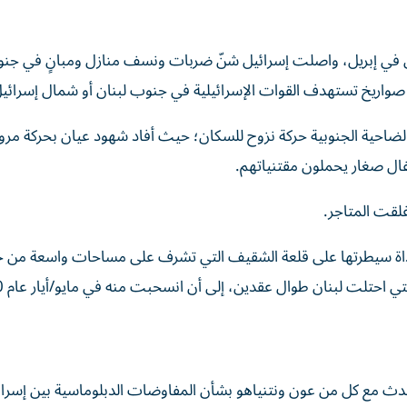
ان في إبريل، واصلت إسرائيل شنّ ضربات ونسف منازل ومبانٍ في جنو
صواريخ تستهدف القوات الإسرائيلية في جنوب لبنان أو شمال إسرائيل
احية الجنوبية حركة نزوح للسكان؛ حيث أفاد شهود عيان بحركة مرور
ال صغار يحملون مقتنياتهم.
لقت المتاجر.
غداة سيطرتها على قلعة الشقيف التي تشرف على مساحات واسعة من 
ي احتلت لبنان طوال عقدين، إلى أن انسحبت منه في مايو/أيار عام 2000.
 تحدث مع كل من عون ونتنياهو بشأن المفاوضات الدبلوماسية بين إسرا