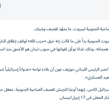
الضاحية الجنوبية لبيروت، ما يمهّد لقصف وشيك.
وت الجنوبية رداً على ما قالت إنه خرق «حزب الله» لوقف إطلاق النار،
 هجماته، وذلك غداة توغّل لقواتها في جنوب لبنان هو الأعمق منذ انس
 الرئيس اللبناني جوزيف عون أن بلاده تواجه «عدواناً إسرائيلياً شرس
صعيد العسكري».
ع يسرائيل كاتس، إنهما أوعزا للجيش لقصف الضاحية الجنوبية، معقل حز
 17 إبريل/نيسان.