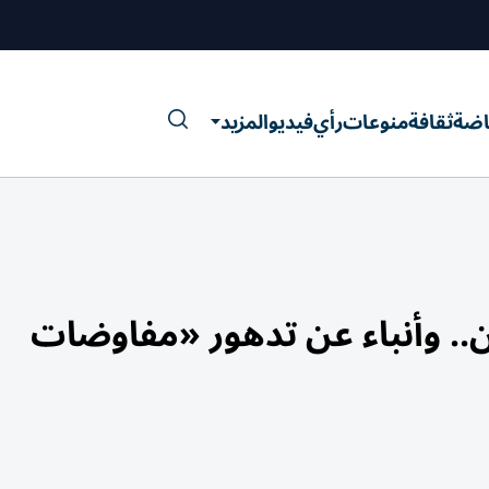
اضة
ثقافة
منوعات
رأي
فيديو
المزيد
ن.. وأنباء عن تدهور «مفاوضات