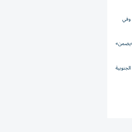
 وفي
 «يضمن»
لجنوبية