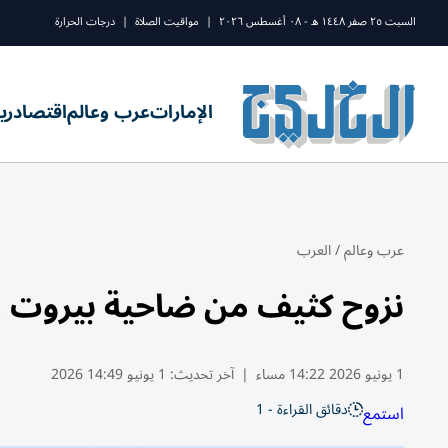
السبت ٢٥ صفر ١٤٤٨ ه - ٠٨ أغسطس ٢٠٢٦
|
مواقيت الصلاة
|
درجات الحرارة
الإمارات
عرب وعالم
اقتصاد
ري
عرب وعالم
/
العرب
نزوح كثيف من ضاحية بيروت الج
1 يونيو 2026 14:22 مساء
|
آخر تحديث:
1 يونيو 14:49 2026
دقائق القراءة - 1
استمع