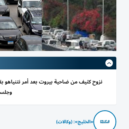
نزوح كثيف من ضاحية بيروت بعد أمر نتنياهو ب
وجلسة
«الخليج»: (وكالات)