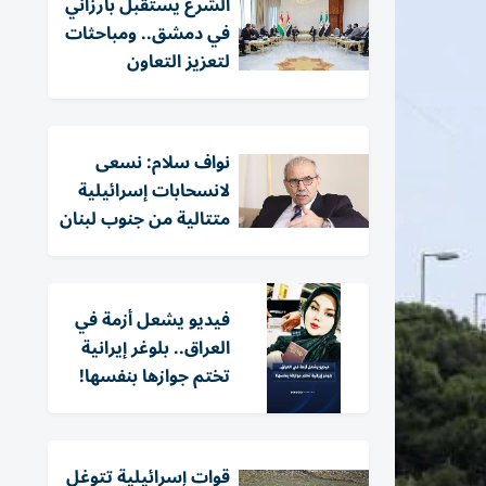
الشرع يستقبل بارزاني
في دمشق.. ومباحثات
لتعزيز التعاون
نواف سلام: نسعى
لانسحابات إسرائيلية
متتالية من جنوب لبنان
فيديو يشعل أزمة في
العراق.. بلوغر إيرانية
تختم جوازها بنفسها!
قوات إسرائيلية تتوغل