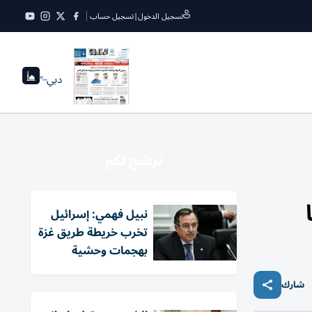
تسجيل الدخول
|
تسجيل حساب
دبي
--°
نرشح لكم
نبيل فهمي: إسرائيل
تخرب خريطة طريق غزة
بهجمات وحشية
شارك