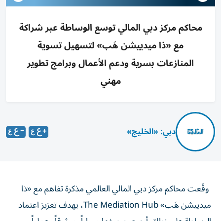
محاكم مركز دبي المالي توسع الوساطة عبر شراكة
مع «ذا ميدييشن هَب» لتسهيل تسوية
المنازعات بسرية ودعم الأعمال وبرامج تطوير
مهني
دبي: «الخليج»
وقّعت محاكم مركز دبي المالي العالمي مذكرة تفاهم مع «ذا
ميدييشن هَب» The Mediation Hub، بهدف تعزيز اعتماد
الوساطة على نطاق أوسع، بوصفها مساراً، موثوقاً وعملياً،