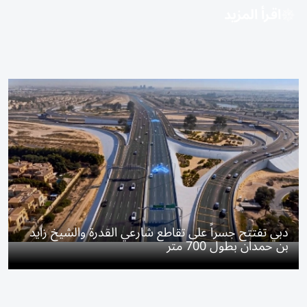
اقرأ المزيد
دبي تفتتح جسراً على تقاطع شارعي القدرة والشيخ زايد
بن حمدان بطول 700 متر