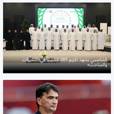
الشامسي يشهد تكريم 385 مُنتسباً في«التحريات
والمباحث»