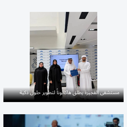
مستشفى الفجيرة يطلق هاكاثوناً لتطوير حلول ذكية