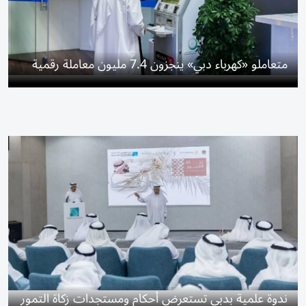
متعاملو «كهرباء دبي» ينجزون 7.4 مليون معاملة رقمية
ندوة علمية بدبي تستعرض أحكام ومستجدات زكاة التمور