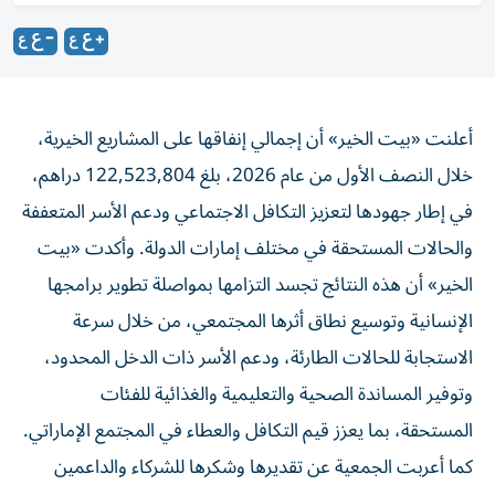
أعلنت «بيت الخير» أن إجمالي إنفاقها على المشاريع الخيرية،
خلال النصف الأول من عام 2026، بلغ 122,523,804 دراهم،
في إطار جهودها لتعزيز التكافل الاجتماعي ودعم الأسر المتعففة
والحالات المستحقة في مختلف إمارات الدولة. وأكدت «بيت
الخير» أن هذه النتائج تجسد التزامها بمواصلة تطوير برامجها
الإنسانية وتوسيع نطاق أثرها المجتمعي، من خلال سرعة
الاستجابة للحالات الطارئة، ودعم الأسر ذات الدخل المحدود،
وتوفير المساندة الصحية والتعليمية والغذائية للفئات
المستحقة، بما يعزز قيم التكافل والعطاء في المجتمع الإماراتي.
كما أعربت الجمعية عن تقديرها وشكرها للشركاء والداعمين
والمحسنين على مساهماتهم المستمرة وثقتهم ببرامجها.