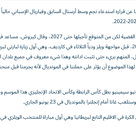
7 عاماً) مدرب منتخب غانا عن قراره استدعاء نجم وسط أرسنال السابق وفياريال الإسباني حال
ونفى بارتي التهم وحددت المحكمة نوفمبر المقبل للنظر في القضية لكن من المتوقع تأجيلها حتى 27
في مانشستر يونايتد السابق ومدرب إيران في مونديال 2022، قبل مواجهة ويلز ودياً الثلاثاء في كارديف، وهي أول زيارة لبار
المتهم بريء حتى تثبت ادانته وهذا شيء معروف في جميع بلدان الع
 لهذا الموضوع أن يؤثر على حملتنا في المونديال لأنه يجرمنا قبل منحن
نشستر سيتي أنتونيو سيمينيو بطل كأس الرابطة وكأس الاتحاد الإنجليزي هذا الموسم
أمام إنجلترا بالمونديال في 23 يونيو الجاري.
 أمام ويلز تأتي احتفالاً بالذكرى الـ150 لتأسيس الكرة في الاقليم التابع لبريطانيا وهي أول مباراة للمنتخب الويلزي