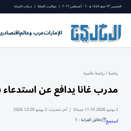
الخميس ٢٣ صفر ١٤٤٨ ه - ٠٦ أغسطس ٢٠٢٦
|
مواقيت الصلاة
|
درجات الحرارة
الإمارات
عرب وعالم
اقتصاد
ري
رياضة
/
رياضة عالمية
مدرب غانا يدافع عن استدعاء ب
2 يونيو 2026 11:10 صباحًا
|
آخر تحديث:
2 يونيو 12:20 2026
دقائق القراءة - 1
استمع