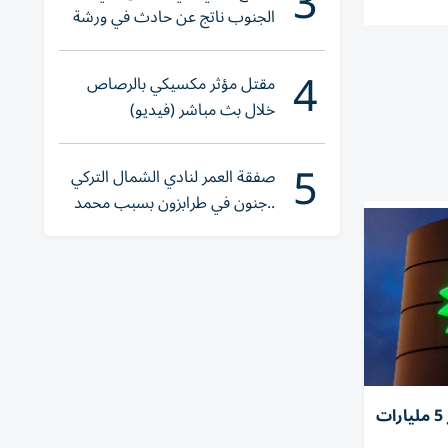
3
الجنوب ناتج عن حادث في ورشة
ولا إصابات
4
مقتل مؤثر مكسيكي بالرصاص
خلال بث مباشر (فيديو)
5
صفقة العمر لنادي الشمال التركي
..جنون في طرابزون بسبب محمد
صلاح
أرباح «بي بي» الفصلية تتجاوز 5 مليارات