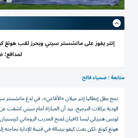
إنتر يفوز على مانشستر سيتي ويحرز لقب هونغ كون
لمدافع؛ 
متابعة : ضمياء فالح
نجح بطل إيطاليا إنتر ميلان «الأفاعي»، في لدغ مانشستر س
الودية بركلات الترجيح، بيد أن المباراة أمام سيتي كشفت ع
لويس هنريكي ليسا كافيان لمنح المدرب الروماني كريستيان ك
هونغ كونغ ،لكن بعث كيفو برسالة في قنينة للإدارة بحاجته إ