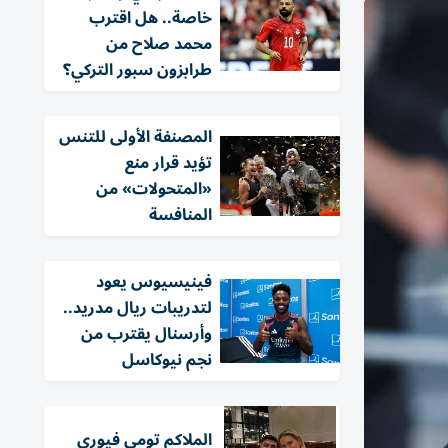
خاصة.. هل اقترب
محمد صلاح من
طرابزون سبور التركي؟
المصنفة الأولى للتنس
تؤيد قرار منع
«المتحولات» من
المنافسة
فينيسيوس يعود
لتدريبات ريال مدريد..
وأرسنال يقترب من
نجم نيوكاسل
الملاكم تومي فيوري