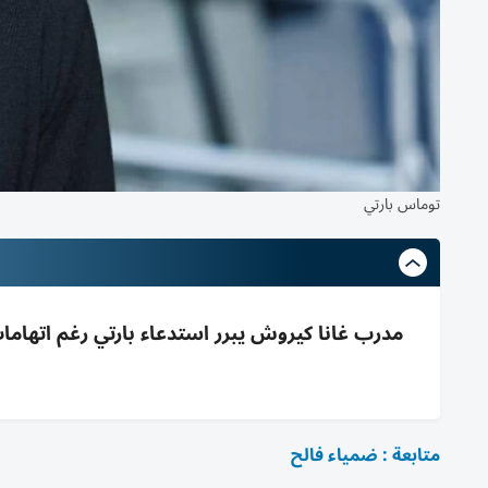
توماس بارتي
مدرب غانا كيروش يبرر استدعاء بارتي رغم اتهاما
متابعة : ضمياء فالح