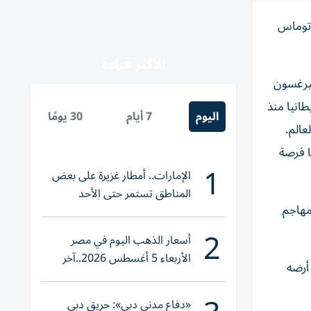
ياً توماس
الأكثر قراءة
20، وقال كيروش، مساعد فيرغسون
تي لبريطانيا منذ
اليوم
7 أيام
30 يومًا
الم.
ا فرصة
1
الإمارات.. أمطار غزيرة على بعض
المناطق تستمر حتى الأحد
 ومهاجم
2
أسعار الذهب اليوم في مصر
الأربعاء 5 أغسطس 2026..آخر
 في أرضه
تحديث لعيار 21
«دفاع مدني دبي»: حريق دبي