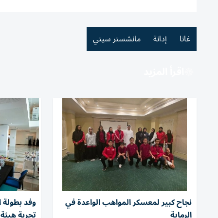
غانا
إدانة
مانشستر سيتي
اقرأ المزيد
نجاح كبير لمعسكر المواهب الواعدة في
وفد بطولة 
الرماية
تجربة هيئة