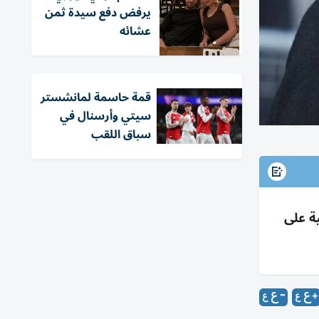
يرفض دفع سيدة ثمن
عشائه
قمة حاسمة لمانشستر
سيتي وأرسنال في
سباق اللقب
ة على