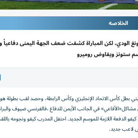
الخلاصه
غ الودي، لكن المباراة كشفت ضعف الجهة اليمنى دفاعياً و
ضم ستونز ويفاوض روميرو
يتي بطل كأس الاتحاد الإنجليزي وكأس الرابطة، وحصد لقب بطولة هون
ن مشاكل«الأفاعي» في الجانب الأيمن للدفاع ،فالفرنسي ضيوف والبراز
يفو الدفعة اللازمة للموسم الجديد. احتفل المدرب كيفو ونجومه بالل
لى لاعب جديد.