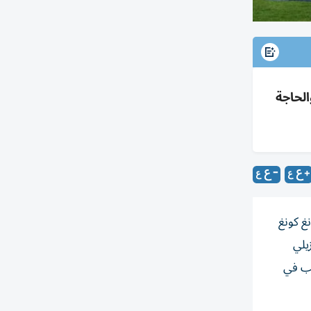
الحاجة
غ كونغ
يلي
قب في