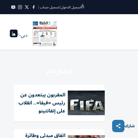
تسجيل الدخول
|
تسجيل حساب
دبي
--°
نرشح لكم
المقربون يبتعدون عن
رئيس «فيفا».. انقلاب
على إنفانتينو
شارك
اتفاق مبدئي وطائرة