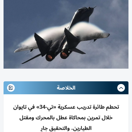
الخلاصة
تحطم طائرة تدريب عسكرية «تي-34» في تايوان
خلال تمرين بمحاكاة عطل بالمحرك ومقتل
الطيارين، والتحقيق جارٍ‎