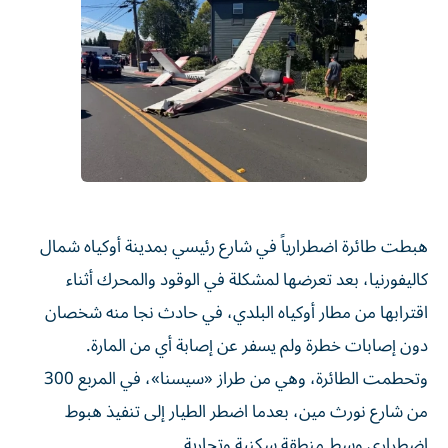
هبطت طائرة اضطرارياً في شارع رئيسي بمدينة أوكياه شمال
كاليفورنيا، بعد تعرضها لمشكلة في الوقود والمحرك أثناء
اقترابها من مطار أوكياه البلدي، في حادث نجا منه شخصان
دون إصابات خطرة ولم يسفر عن إصابة أي من المارة.
وتحطمت الطائرة، وهي من طراز «سيسنا»، في المربع 300
من شارع نورث مين، بعدما اضطر الطيار إلى تنفيذ هبوط
اضطراري وسط منطقة سكنية وتجارية.