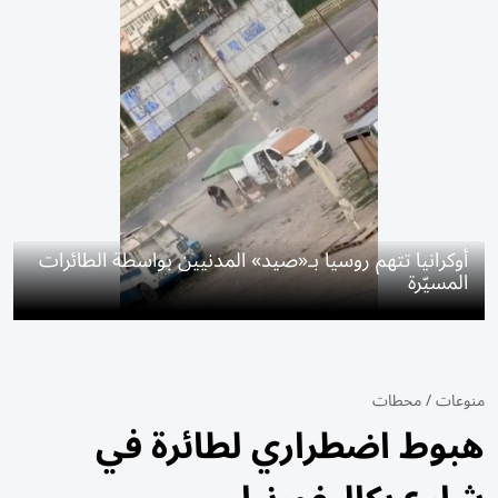
أوكرانيا تتهم روسيا بـ«صيد» المدنيين بواسطة الطائرات
المسيّرة
منوعات
/
محطات
هبوط اضطراري لطائرة في