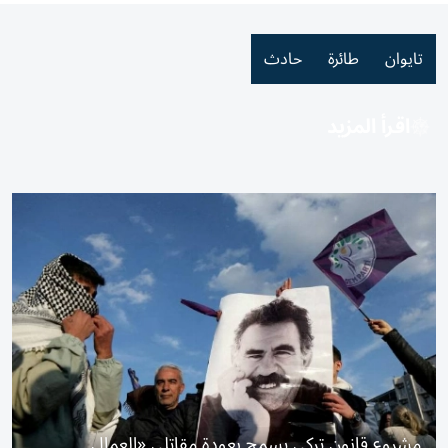
تايوان
طائرة
حادث
اقرأ المزيد
مشروع قانون تركي يسمح بعودة مقاتلي «العمال