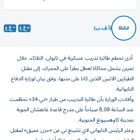
(أ.ف.ب)
أدى تحطم طائرة تدريب عسكرية في تايوان، الثلاثاء، خلال
تمرين يشمل محاكاة لعطل يطرأ على المحرك، إلى مقتل
الطيارين الاثنين اللذين كانا على متنها، وفق بيان لوزارة الدفاع
التايوانية.
وأفادت الوزارة بأن طائرة التدريب من طراز «تي-34» تحطّمت
عند الساعة 8,08 صباحاً على مدرج قاعدة غانغشان الجوية
بمدينة كاوهسيونغ الجنوبية.
وعبّر الرئيس التايواني لاي تشينغ تي عن «حزن عميق» لمقتل