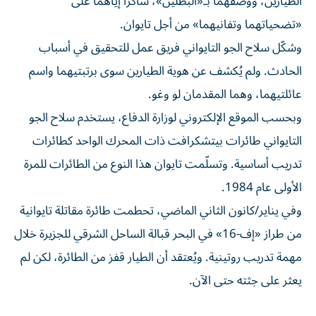
الطيارين، ووصفهما بـ«البطلين»، شاكراً إياهما على
«تضحياتهما وتفانيهما» من أجل تايوان.
وشكّل سلاح الجو التايواني فريق عمل للتحقيق في أسباب
الحادث. ولم يُكشف عن هوية الطيارين سوى برتبتيهما واسم
عائلتيهما، وهما المقدمان لو وغو.
وبحسب الموقع الإلكتروني لوزارة الدفاع، يستخدم سلاح الجو
التايواني طائرات بيتشكرافت ذات المحرك الواحد كطائرات
تدريب أساسية. وتسلّمت تايوان هذا النوع من الطائرات للمرة
الأولى عام 1984.
وفي يناير/
كانون الثاني
الماضي، تحطمت طائرة مقاتلة تايوانية
من طراز «إف-16» في البحر قبالة الساحل الشرقي للجزيرة خلال
مهمة تدريب روتينية. ويُعتقد أن الطيار قفز من الطائرة، لكن لم
يعثر على جثته حتى الآن.