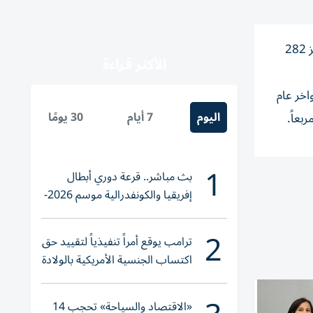
حققت أوكرانيا تقدماً ميدانياً على حساب روسيا في مايو/ أيار الماضي للشهر الثاني توالياً، مع استعادتها السيطرة على مساحة تناهز 282
الأكثر قراءة
واخر عام
اليوم
7 أيام
30 يومًا
1
بث مباشر.. قرعة دوري أبطال
إفريقيا والكونفدرالية موسم 2026-
2027
2
ترامب يوقع أمراً تنفيذياً لتقييد حق
اكتساب الجنسية الأمريكية بالولادة
«الاقتصاد والسياحة» تحجب 14