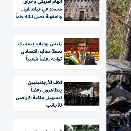
اتهام أمريكي بإحراق
مسجد في فيلادلفيا..
والعقوبة تصل لـ40 عاماً
رئيس بوليفيا يتمسك
بخطة تعافٍ اقتصادي
تواجه رفضاً شعبياً
آلاف الأرجنتينيين
يتظاهرون رفضاً
لتسهيل ملكية الأراضي
للأجانب