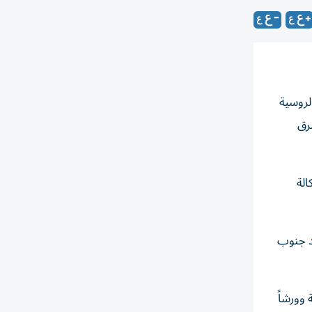
لروسية
رق
الة
د جنوب
وورشاً