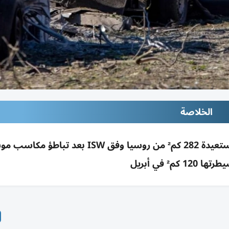
الخلاصة
أوكرانيا تواصل تقدمها للشهر الثاني في مايو مستعيدة 282 كم² من روسيا وفق ISW بعد تب
12 كم² في أبريل