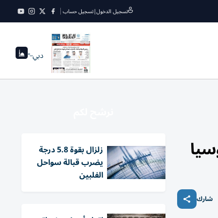
تسجيل الدخول
|
تسجيل حساب
دبي
--°
نرشح لكم
زلزال بقوة 5.8 درجة
يضرب قبالة سواحل
الفلبين
شارك