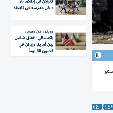
قتيلان في إطلاق نار
داخل مدرسة في تايلاند
‏رويترز عن مصدر
باكستاني: اتفاق شامل
بين أمريكا وإيران في
غضون 60 يوماً
اطؤ مكاسب موسكو