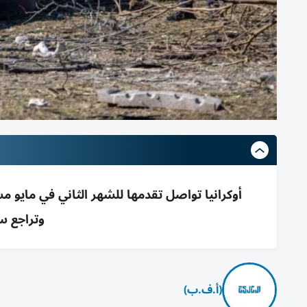
وتراجع سيطرتها 0
(أ.ف.ب)