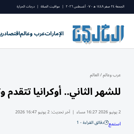
الجمعة ٢٤ صفر ١٤٤٨ ه - ٠٧ أغسطس ٢٠٢٦
|
مواقيت الصلاة
|
درجات الحرارة
الإمارات
عرب وعالم
اقتصاد
ري
عرب وعالم
/
العالم
للشهر الثاني.. أوكرانيا تتقدم وتستعيد 282 كيلومتراً م
2 يونيو 2026 16:27 مساء
|
آخر تحديث:
2 يونيو 16:47 2026
دقائق القراءة - 1
استمع