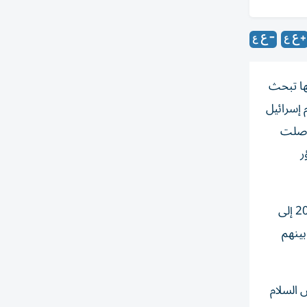
ها تبحث
 إسرائيل
واصلت
ر
وتوفي فلسطينان متأثرين بإصابتيهما في اعتداءات إسرائيلية على غزة، ما يرفع حصيلة ضحايا الحرب منذ أكتوبر/ تشرين الأول 2023 إلى
تقبلت خلال الساعات الماضية 6 مصابين، بينهم
 السلام