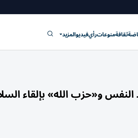
اضة
ثقافة
منوعات
رأي
فيديو
المزيد
لنفس و«حزب الله» بإلقاء السلا