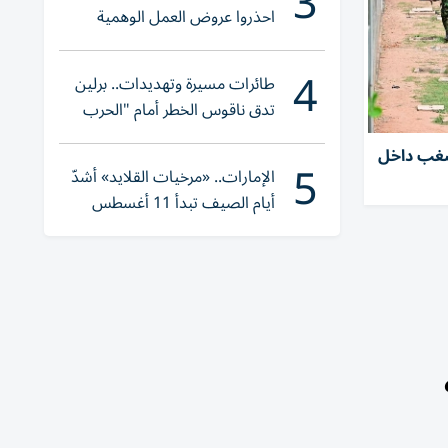
3
احذروا عروض العمل الوهمية
وتحققوا عبر «الباركود»
4
طائرات مسيرة وتهديدات.. برلين
تدق ناقوس الخطر أمام "الحرب
الهجينة"
مال شغب داخل
5
الإمارات.. «مرخيات القلايد» أشدّ
أيام الصيف تبدأ 11 أغسطس