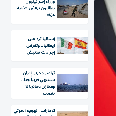
وزراء إسرائيليون
يطالبون برفض «خطة
غزة»
إسبانيا ترد على
إيطاليا.. وتفرض
إجراءات تفتيش
ترامب: حرب إيران
ستنتهي قريباً جداً..
ومخازن ذخائرنا لا
تنضب
الإمارات: الهجوم الحوثي