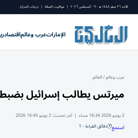
الأحد ٢٦ صفر ١٤٤٨ ه - ٠٩ أغسطس ٢٠٢٦
|
مواقيت الصلاة
|
درجات الحرارة
الإمارات
عرب وعالم
اقتصاد
ري
عرب وعالم
/
العالم
ميرتس يطالب إسرائيل بضبط ا
2 يونيو 2026 16:34 مساء
|
آخر تحديث:
2 يونيو 16:45 2026
دقائق القراءة - 1
استمع