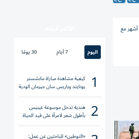
الأكثر قراءة
 أشهر مع
اليوم
7 أيام
30 يومًا
1
كيفية مشاهدة مباراة مانشستر
يونايتد وباريس سان جيرمان الودية
والقنوات الناقلة
2
هندية تدخل موسوعة غينيس
بأطول شعر لامرأة على قيد الحياة
«التوطين» للباحثين عن عمل: