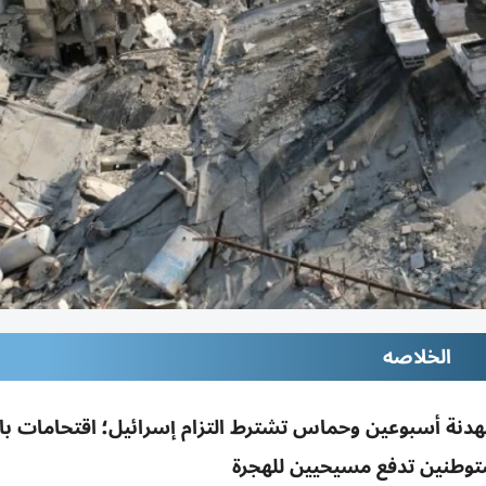
الخلاصه
دنة أسبوعين وحماس تشترط التزام إسرائيل؛ اقتحامات با
توطنين تدفع مسيحيين للهجرة