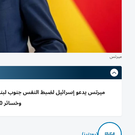
ميرتس
ميرتس يدعو إسرائيل لضبط النفس جنوب لبنان
وخسائر 3400 قتيل و1.2 مليون نازح
(رويترز)