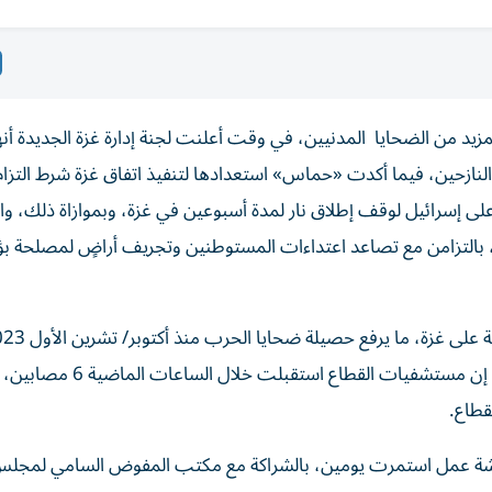
د من الضحايا المدنيين، في وقت أعلنت لجنة إدارة غزة الجديدة أن
لنازحين، فيما أكدت «حماس» استعدادها لتنفيذ اتفاق غزة شرط التزام
على إسرائيل لوقف إطلاق نار لمدة أسبوعين في غزة، وبموازاة ذلك، 
ة، بالتزامن مع تصاعد اعتداءات المستوطنين وتجريف أراضٍ لمصلحة بؤ
73384 قتيلاً، بحسب ما أعلنت وزارة الصحة. وقالت الوزارة إن مستشفيات القطاع اس
قطاع.
ت ورشة عمل استمرت يومين، بالشراكة مع مكتب المفوض السامي لمجلس