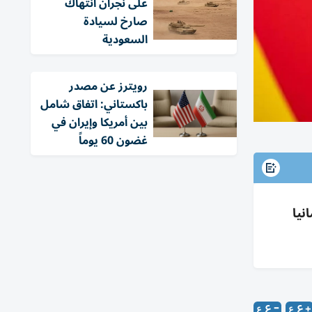
على نجران انتهاك
صارخ لسيادة
السعودية
‏رويترز عن مصدر
باكستاني: اتفاق شامل
بين أمريكا وإيران في
غضون 60 يوماً
نيا