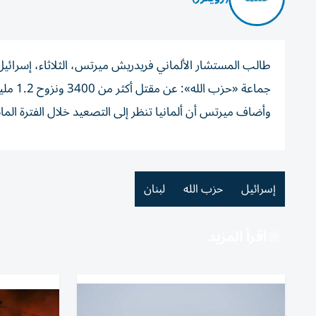
طالب ‌المستشار الألماني ​فريدريش ميرتس، الثلاثاء، إسرائ
جماعة ​«حزب الله»: عن ‌مقتل أكثر من 3400 ونزوح ⁠1.2 مليون شخص.
وأضاف ميرتس ​أن ‌ألمانيا ‌تنظر إلى التصعيد خلال ‌الفترة الما
إسرائيل
حزب الله
لبنان
اقرأ المزيد