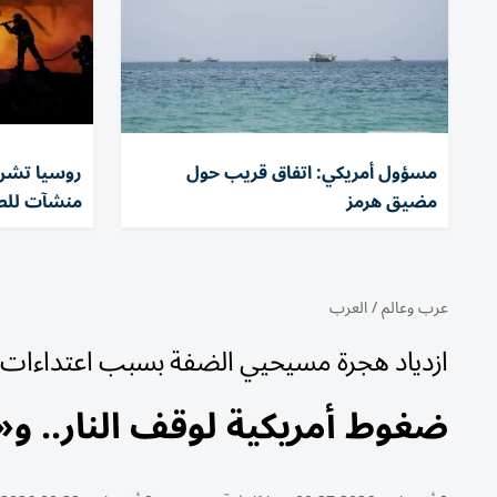
مسؤول أمريكي: اتفاق قريب حول
مضيق هرمز
منشآت للطا
عرب وعالم
/
العرب
ازدياد هجرة مسيحيي الضفة بسبب اعتداءات ا
ضغوط أمريكية لوقف النار.. و