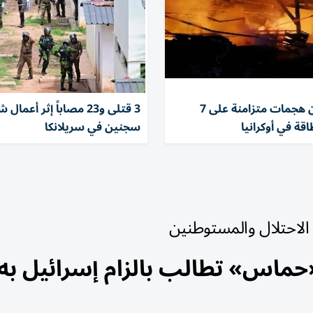
روسيا تشن هجمات متزامنة على 7
3 قتلى و23 مصاباً إثر أع
قة في أوكرانيا
سجنين في سريلانكا
لاحتلال والمستوطنين
«حماس» تطالب بالزام إسرائيل به