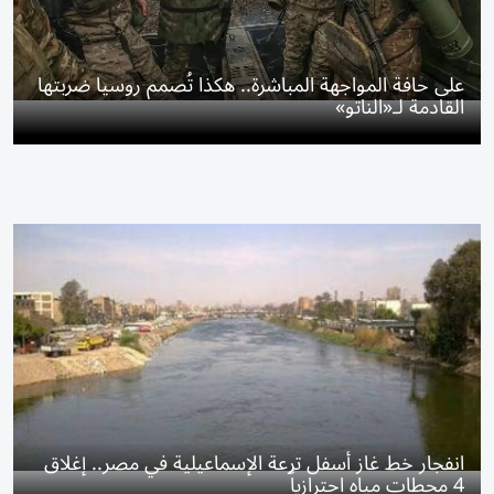
على حافة المواجهة المباشرة.. هكذا تُصمم روسيا ضربتها
القادمة لـ«الناتو»
انفجار خط غاز أسفل ترعة الإسماعيلية في مصر.. إغلاق
4 محطات مياه احترازياً