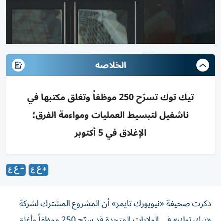
الخلاصه
تيك توك تسرّح 250 موظفاً وتغلق مكتبها في
ناشفيل لتبسيط العمليات ومواءمة الفرق؛
الإغلاق في 5 أكتوبر
ذكرت صحيفة «نيويورك تايمز» أن المشروع المشترك لشركة
«تيك توك» في الولايات المتحدة قد سرّح 250 موظفاً وأغلق