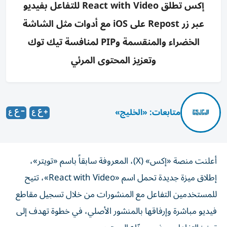
إكس تطلق React with Video للتفاعل بفيديو
عبر زر Repost على iOS مع أدوات مثل الشاشة
الخضراء والمنقسمة وPIP لمنافسة تيك توك
وتعزيز المحتوى المرئي
متابعات: «الخليج»
أعلنت منصة «إكس» (X)، المعروفة سابقاً باسم «تويتر»،
إطلاق ميزة جديدة تحمل اسم «React with Video»، تتيح
للمستخدمين التفاعل مع المنشورات من خلال تسجيل مقاطع
فيديو مباشرة وإرفاقها بالمنشور الأصلي، في خطوة تهدف إلى