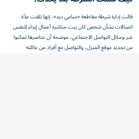
قالت إدارة شرطة مقاطعة «ميامي ديد»، إنها تلقت عدّة
اتصالات بشأن شخص كان يبث مباشرة أعمال إيذاء للنفس
عبر وسائل التواصل الاجتماعي، موضحة أن عناصرها تمكنوا
من تحديد موقع المنزل، والتواصل مع أفراد من عائلته
الموجودين في المكان.
وأكدت الشرطة أنها تعاملت مع الحادث باعتباره أزمة طارئة،
مشيرة إلى أن أفرادها عملوا على تهدئة الموقف قبل نقل
هيلتون بشكل آمن إلى المستشفى للحصول على الرعاية الطبية
اللازمة.
الشرطة تتدخل في الوقت المناسب
جاء تدخل الشرطة بعدما ظهر هيلتون خلال بث مباشر على