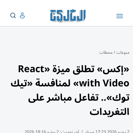
منوعات
/
محطات
«إكس» تطلق ميزة «React
with Video» لمنافسة «تيك
توك».. تفاعل مباشر على
التغريدات
2 يونيو 2026 17:23 مساء
|
آخر تحديث:
2 يونيو 18:16 2026