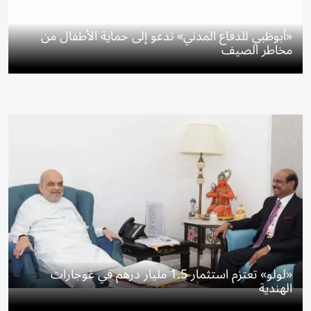
«أبوظبي للدفاع المدني» تدعو إلى حماية الأطفال من
مخاطر الصيف
«لولو» تعتزم استثمار 1.5 مليار درهم في غوجارات
الهندية