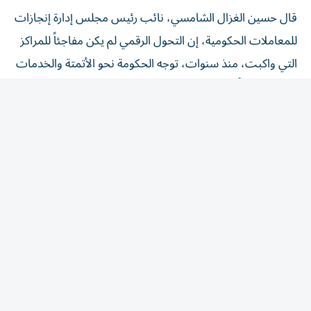
قال حسين الغزال الشامسي، نائب رئيس مجلس إدارة إنجازات
للمعاملات الحكومية، إن التحول الرقمي لم يكن مفاجئاً للمراكز
التي واكبت، منذ سنوات، توجه الحكومة نحو الأتمتة والخدمات
الذكية، مؤكداً أن «إنجازات» وضعت ضمن خططها
الاستراتيجية إدارة للمخاطر تأخذ في الحسبان، التغيّرات
المتوقعة في قطاع الخدمات الحكومية.