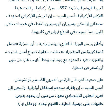
بالمسيرات على مقاطعات واسعة، حيث اعترضت الدفاعات
الجوية الروسية ودمّرت 397 مسيرة أوكرانية. وقالت هيئة
الأركان الأوكرانية، أمس السبت، ‌إن الجيش ‌الأوكراني استهدف
مصفاتي ‌إيلسكي وسيزران الروسيتين للنفط، في هجمات خلال
الليل، مما تسبب في اندلاع نيران في ​كلتيهما.
وأعلن رئيس الوزراء البلغاري، رومين راديف، أن مسيّرة «تحمل
كمية كبيرة من المتفجرات» دخلت بلغاريا، صباح أمس السبت،
وانفجرت قرب الحدود مع رومانيا، وخط أنابيب غاز، من دون
أن تسفر عن ضحايا.
على صعيط آخر، قال الرئيس الصربي ألكسندر فوتشيتش،
أمس السبت، إن بلغراد ستدعم استقلال أوكرانيا، وتسعى إلى
تعزيز التعاون الاقتصادي معها، من دون أن ‌يتعهد بفرض
عقوبات على روسيا، الحليف القديم لبلاده. ووخلال زيارة