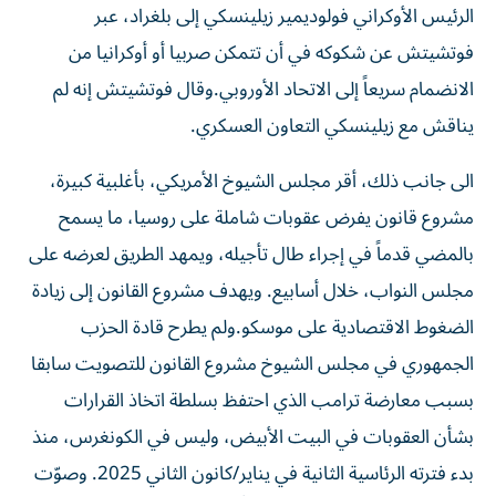
الرئيس الأوكراني فولوديمير ​زيلينسكي إلى بلغراد، عبر
فوتشيتش عن شكوكه في أن تتمكن صربيا أو أوكرانيا ‌من
الانضمام سريعاً إلى الاتحاد الأوروبي.وقال فوتشيتش إنه لم
يناقش مع زيلينسكي التعاون العسكري.
الى جانب ذلك، أقر مجلس الشيوخ الأمريكي، بأغلبية كبيرة،
مشروع قانون يفرض عقوبات شاملة على روسيا، ما يسمح
بالمضي قدماً في إجراء طال تأجيله، ويمهد الطريق لعرضه على
مجلس النواب، خلال أسابيع. ويهدف مشروع القانون إلى زيادة
الضغوط الاقتصادية ​على موسكو.ولم يطرح قادة الحزب
الجمهوري في مجلس الشيوخ مشروع القانون للتصويت سابقا
بسبب معارضة ترامب الذي احتفظ بسلطة اتخاذ القرارات
بشأن العقوبات في البيت الأبيض، وليس في الكونغرس، منذ
بدء فترته الرئاسية الثانية في يناير/كانون الثاني 2025. وصوّت