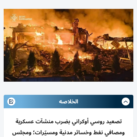
الخلاصه
تصعيد روسي أوكراني بضرب منشآت عسكرية
ومصافي نفط وخسائر مدنية ومسيّرات؛ ومجلس