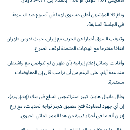
الأمريكي 1.01 دولار، أو 1.08 بالمئة، إلى 94.77 دولار.
وبلغ كلا المؤشرين أعلى ‌مستوى لهما في أسبوع عند التسوية
في الجلسة السابقة.
وتترقب السوق أخبارا عن الحرب مع إيران، حيث تدرس طهران
اتفاقا مقترحا مع الولايات المتحدة لوقف ​الصراع.
وأفادت وسائل إعلام إيرانية بأن طهران لم تتواصل ‌مع واشنطن
منذ عدة أيام، على الرغم من أن ترامب قال إن المفاوضات
مستمرة.
وقال دانيال هاينز، كبير استراتيجيي السلع في بنك (إيه.إن.زد)،
⁠إن أي جهود لمعاودة فتح مضيق هرمز تواجه تحديات، مع زرع
إيران ألغاما في أجزاء كبيرة من هذا الممر المائي الحيوي.