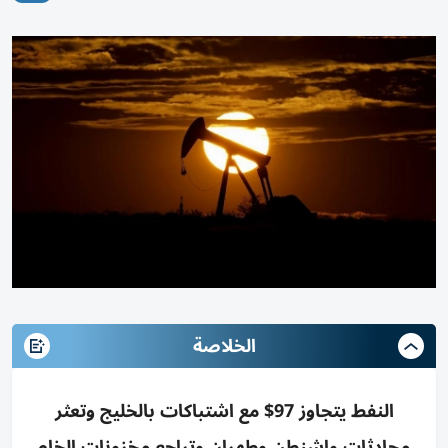
الخلاصة
النفط يتجاوز 97$ مع اشتباكات بالخليج وتعثر
محادثات واشنطن وطهران وتراجع مخزونات الخام