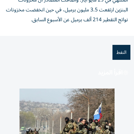
المنتهي ‌في ‌29 مايو أيار. وأضافت المصادر أن مخزونات
‌البنزين ارتفعت ‌3.5 ⁠مليون برميل، في ‌حين انخفضت مخزونات
نواتج التقطير ⁠214 ​ألف برميل عن الأسبوع السابق.
النفط
اقرأ المزيد