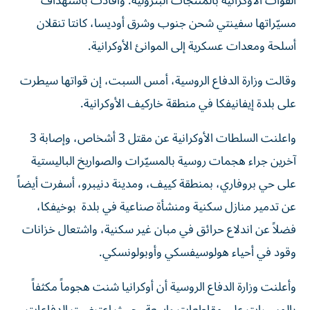
القوات الأوكرانية بالمنتجات البترولية. وأفادت باستهداف
مسيّراتها سفينتي شحن جنوب وشرق أوديسا، كانتا تنقلان
أسلحة ومعدات عسكرية إلى الموانئ الأوكرانية.
و​قالت وزارة ‌الدفاع ‌الروسية، أمس السبت، ‌إن قواتها سيطرت
على بلدة إيفانيفكا ​في منطقة ‌خاركيف الأوكرانية.
واعلنت السلطات الأوكرانية عن مقتل 3 أشخاص، وإصابة 3
آخرين جراء هجمات روسية بالمسيّرات والصواريخ الباليستية
على حي بروفاري، بمنطقة كييف، ومدينة دنيبرو، أسفرت أيضاً
عن تدمير منازل سكنية ومنشأة صناعية في بلدة بوخيفكا،
فضلاً عن اندلاع حرائق في مبان غير سكنية، واشتعال خزانات
وقود في أحياء هولوسيفسكي وأوبولونسكي.
وأعلنت وزارة الدفاع الروسية أن أوكرانيا شنت هجوماً مكثفاً