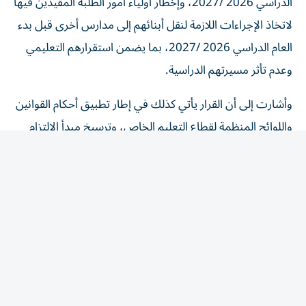
لاتخاذ الإجراءات اللازمة لنقل أبنائهم إلى مدارس أخرى قبل بدء
العام الدراسي 2026 /2027، بما يضمن استقرارهم التعليمي
وعدم تأثر مسيرتهم الدراسية.
وأشارت إلى أن القرار يأتي كذلك في إطار تطبيق أحكام القوانين
واللوائح المنظمة لقطاع التعليم الخاص، وترسيخ مبدأ الالتزام
بالضوابط التنظيمية بما يحفظ المصلحة العامة ويضمن انتظام
العملية التعليمية وفق الأطر القانونية المعتمدة.
وأفاد البيان بأن الإدارة العامة للتعليم الخاص ستتابع جميع
الإجراءات الواردة في القرار والتنسيق مع الجهات المعنية
لضمان انتقال الطلبة إلى مدارس أخرى بكل يسر، بما يكفل
استمرارهم في الدراسة دون أي انقطاع أو تأثير في مسيرتهم
التعليمية.