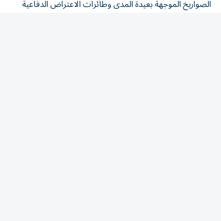
الجوية - كان أحد أسباب تراجع ترامب عن شنّ ضربات واسعة
النطاق ضد إيران في الأيام الأخيرة»، وفقاً لمصدر.
وكان ترامب قد صرّح يوم الاثنين بأنه ألغى «أكبر هجوم منذ
الحرب العالمية الثانية»، في انتظار نتائج المفاوضات بشأن
مضيق هرمز.
لكن ترامب رفض التقارير حول النقص في الذخائر، مهدداً بأنه
سيتم ملاحقة مسربي هذه التصريحات قضائياً، متوعداً إياهم
بالسجن لفترات طويلة.
وأعلنت الولايات المتحدة اتفاقيات لإنتاج ذخائر جديدة تشمل
صواريخ باتريوت للدفاع الجوي، لكن إنتاج الأسلحة قد يستغرق
ما يصل إلى عامين، مما لا يوفر أي حل فوري لنقص
المخزونات.