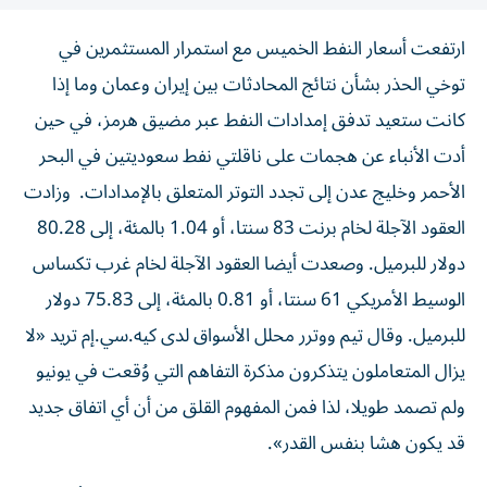
ارتفعت أسعار النفط الخميس مع استمرار المستثمرين في
توخي الحذر بشأن نتائج المحادثات بين إيران وعمان وما إذا
كانت ستعيد تدفق إمدادات النفط عبر مضيق هرمز، ‌في حين
أدت الأنباء عن هجمات على ناقلتي نفط سعوديتين في البحر
الأحمر وخليج عدن ​إلى تجدد التوتر المتعلق بالإمدادات. وزادت
العقود الآجلة لخام برنت 83 سنتا، ‌أو 1.04 بالمئة، إلى 80.28
‌دولار للبرميل. وصعدت أيضا العقود الآجلة لخام غرب تكساس
الوسيط الأمريكي 61 سنتا، أو 0.81 بالمئة، إلى 75.83 دولار
للبرميل. وقال تيم ووترر محلل الأسواق لدى كيه.سي.إم تريد «لا
يزال المتعاملون يتذكرون مذكرة التفاهم التي وُقعت ‌في يونيو
ولم تصمد طويلا، لذا فمن المفهوم القلق من أن أي اتفاق جديد
قد يكون هشا بنفس القدر».