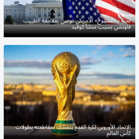
لجنة بـ«الشيوخ» الأمريكي توصي بملاحقة الطبيب
فاوتشي بسبب منشأ كوفيد
الاتحاد الأوروبي لكرة القدم يتمسّك بمقاطعته بطولات
كأس العالم