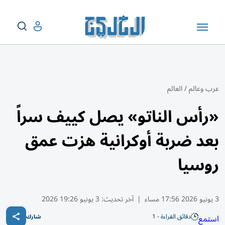
عرب وعالم
/
العالم
«رأس الناتو» يصل كييف سراً
بعد ضربة أوكرانية هزت عمق
روسيا
3 يونيو 2026 17:56 مساء
|
آخر تحديث:
3 يونيو 19:26 2026
دقائق القراءة - 1
استمع
شارك