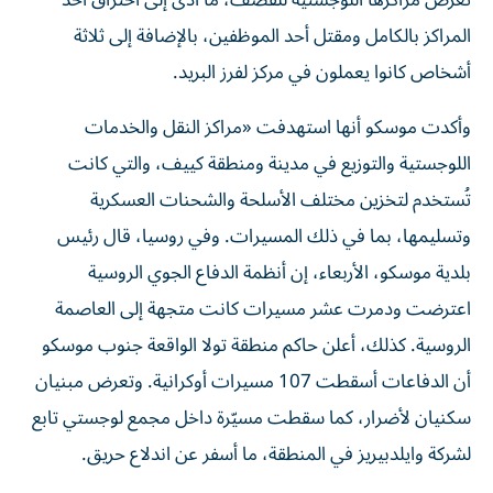
تعرّض مراكزها اللوجستية للقصف، ما أدى إلى احتراق أحد
المراكز بالكامل ومقتل أحد الموظفين، بالإضافة إلى ثلاثة
أشخاص كانوا يعملون في مركز لفرز البريد.
وأكدت موسكو أنها استهدفت «مراكز النقل والخدمات
اللوجستية والتوزيع في مدينة ومنطقة كييف، والتي كانت
تُستخدم لتخزين مختلف الأسلحة والشحنات العسكرية
وتسليمها، بما في ذلك المسيرات. وفي روسيا، قال رئيس
بلدية موسكو، الأربعاء، إن أنظمة الدفاع الجوي الروسية
اعترضت ودمرت عشر مسيرات كانت متجهة إلى العاصمة
الروسية. كذلك، أعلن حاكم منطقة تولا الواقعة جنوب موسكو
أن الدفاعات أسقطت 107 مسيرات أوكرانية. وتعرض مبنيان
سكنيان لأضرار، كما سقطت مسيّرة داخل مجمع لوجستي تابع
لشركة وايلدبيريز في المنطقة، ما أسفر عن اندلاع حريق.