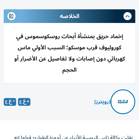
الخلاصه
إخماد حريق بمنشأة أبحاث روسكوسموس في
كوروليوف قرب موسكو؛ السبب الأولي ماس
كهربائي دون إصابات ولا تفاصيل عن الأضرار أو
الحجم
(رويترز)
نقلت وكالة تاس ​الروسية ⁠للأنباء عن أجهزة ‌الطوارئ قولها ‌إنه