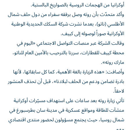
أوكرانيا من الهجمات الروسية بالصواريخ البالستية.
وأكد متحدّث بأن روته وصل برفقه سفراء من دول حلف شمال
الأطلسي (ناتو)، بعدما نشرت شركة السكك الحديدية الوطنية
الأوكرانية صوراً لوصوله إلى كييف.
وقالت الشركة عبر منصات التواصل الاجتماعي «اليوم في
محطة كييف للقطارات، سررنا بالترحيب بالأمين العام للناتو،
مارك روته».
وأضافت: «هذه الزيارة بالغة الأهمية، كما كل سابقاتها، لأنها
بادرة تضامن ودعم من الحلف لبلادنا»، قبل أن تحذف المنشور
لاحقاً.
تأتي زيارة روته بعد ساعات على استهداف مسيّرات أوكرانية
منشآت للطاقة ومواقع عسكرية في مدينة سان بطرسبورغ في
شمال روسيا، حيث يجتمع مسؤولون لحضور منتدى اقتصادي
مهم.