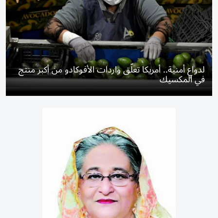
لدواعٍ أمنية.. أمريكا تعلّق واردات الأفوكادو من أكبر منتج
في المكسيك