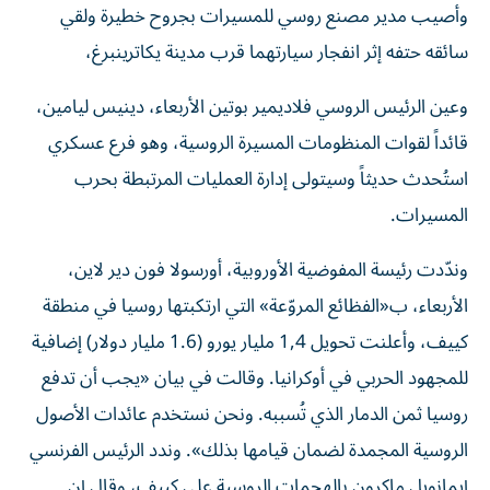
وأصيب مدير مصنع روسي للمسيرات بجروح خطيرة ولقي
سائقه حتفه إثر ‌انفجار سيارتهما قرب مدينة يكاترينبرغ،
وعين الرئيس الروسي فلاديمير بوتين الأربعاء، دينيس ليامين،
قائداً لقوات ‌المنظومات المسيرة الروسية، وهو فرع عسكري
استُحدث حديثاً وسيتولى ​إدارة العمليات المرتبطة بحرب
المسيرات.
وندّدت رئيسة المفوضية الأوروبية، أورسولا فون دير لاين،
الأربعاء، ب«الفظائع المروّعة» التي ارتكبتها روسيا في منطقة
كييف، وأعلنت تحويل 1,4 مليار يورو (1.6 مليار ‌دولار) إضافية
للمجهود الحربي في أوكرانيا. وقالت في بيان «يجب أن ​تدفع
‌روسيا ثمن الدمار ‌الذي تُسببه. ونحن نستخدم عائدات الأصول
الروسية المجمدة لضمان قيامها ‌بذلك». وندد ‌الرئيس الفرنسي
إيمانويل ماكرون ‌بالهجمات الروسية ‌على كييف، وقال إن