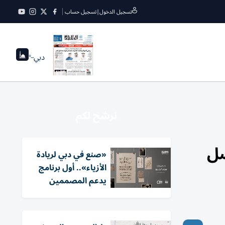
تسجيل الدخول
|
تسجيل حساب
دبي
--°
نرشح لكم
صل
«صنع في دبي لريادة
الأزياء».. أول برنامج
يدعم المصممين