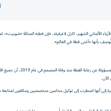
ياء الألماني الشهير، كارل لاغرفيلد، فإن قطته المدللة «شوبيت»، 
ُوصف بأنها «أغنى قطة في العالم».
كشفت فرانسواز كاكوت، المدبرة السابقة لمنزل لاغرفيلد والمسؤولة عن رعاية القطة
لآن.
شيرة إلى أنها اضطرت إلى توكيل محامين متخصصين ومكلفين لمتابعة 