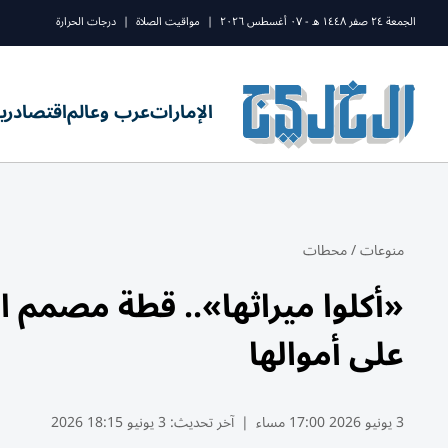
الجمعة ٢٤ صفر ١٤٤٨ ه - ٠٧ أغسطس ٢٠٢٦
|
مواقيت الصلاة
|
درجات الحرارة
الإمارات
عرب وعالم
اقتصاد
ري
منوعات
/
محطات
«أكلوا ميراثها».. قطة مصمم ال
على أموالها
3 يونيو 2026 17:00 مساء
|
آخر تحديث:
3 يونيو 18:15 2026