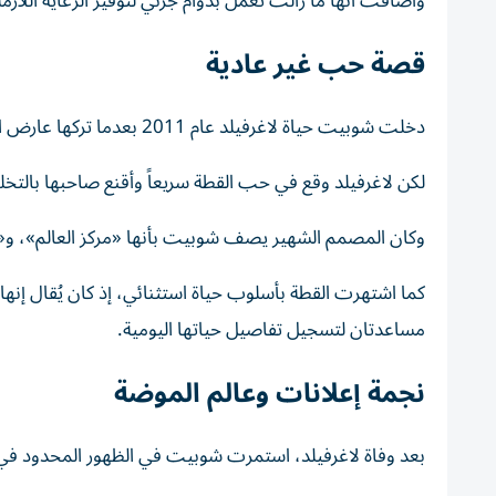
وأضافت أنها ما زالت تعمل بدوام جزئي لتوفير الرعاية اللازمة للقطة البالغة من العم
قصة حب غير عادية
دخلت شوبيت حياة لاغرفيلد عام 2011 بعدما تركها عارض الأزياء الفرنسي، بابتيست جيابيكوني، لدى المصمم خلال عطلة عيد الميلاد.
لكن لاغرفيلد وقع في حب القطة سريعاً وأقنع صاحبها بالتخلي 
وكان المصمم الشهير يصف شوبيت بأنها «مركز العالم»، و«
كما اشتهرت القطة بأسلوب حياة استثنائي، إذ كان يُقال إنه
مساعدتان لتسجيل تفاصيل حياتها اليومية.
نجمة إعلانات وعالم الموضة
بعد وفاة لاغرفيلد، استمرت شوبيت في الظهور المحدود في 