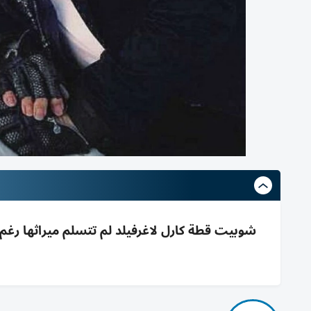
شوبيت قطة كارل لاغرفيلد لم تتسلم ميراثها رغم و