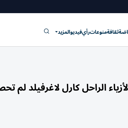
اضة
ثقافة
منوعات
رأي
فيديو
المزيد
أزياء الراحل كارل لاغرفيلد لم تح