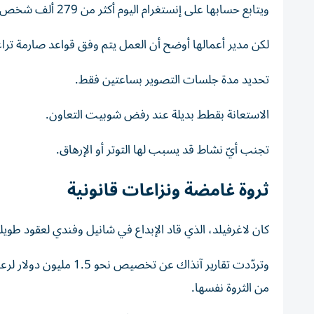
ويتابع حسابها على إنستغرام اليوم أكثر من 279 ألف شخص، فيما لا تزال بعض العلامات التجارية تسعى للتعاون معها.
لكن مدير أعمالها أوضح أن العمل يتم وفق قواعد صارمة تراع
تحديد مدة جلسات التصوير بساعتين فقط.
الاستعانة بقطط بديلة عند رفض شوبيت التعاون.
تجنب أيّ نشاط قد يسبب لها التوتر أو الإرهاق.
ثروة غامضة ونزاعات قانونية
كان لاغرفيلد، الذي قاد الإبداع في شانيل وفندي لعقود طويلة، يمتلك ثروة قدر
وتردّدت تقارير آنذاك 
من الثروة نفسها.