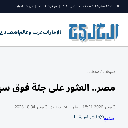
السبت ٢٥ صفر ١٤٤٨ ه - ٠٨ أغسطس ٢٠٢٦
|
مواقيت الصلاة
|
درجات الحرارة
الإمارات
عرب وعالم
اقتصاد
ري
منوعات
/
محطات
مصر.. العثور على جثة فوق سيا
3 يونيو 2026 18:21 مساء
|
آخر تحديث:
3 يونيو 18:34 2026
دقائق القراءة - 1
استمع