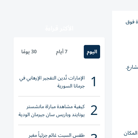
ور على جثة فتاة تبلغ من العمر 19 عاماً ملقاة فوق
الأكثر قراءة
اليوم
7 أيام
30 يومًا
شارع.
1
الإمارات تُدين التفجير الإرهابي في
جرمانا السورية
2
كيفية مشاهدة مباراة مانشستر
يونايتد وباريس سان جيرمان الودية
والقنوات الناقلة
المكان
طقس السبت غائم جزئياً مغبر