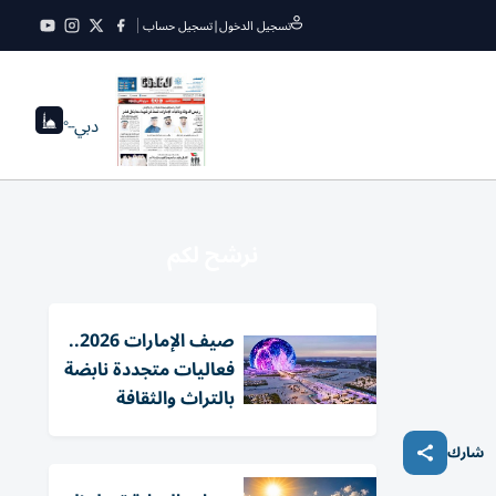
تسجيل الدخول
|
تسجيل حساب
دبي
--°
نرشح لكم
صيف الإمارات 2026..
فعاليات متجددة نابضة
بالتراث والثقافة
شارك