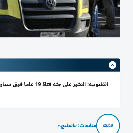
القليوبية: العثور عل
متابعات: «الخليج»