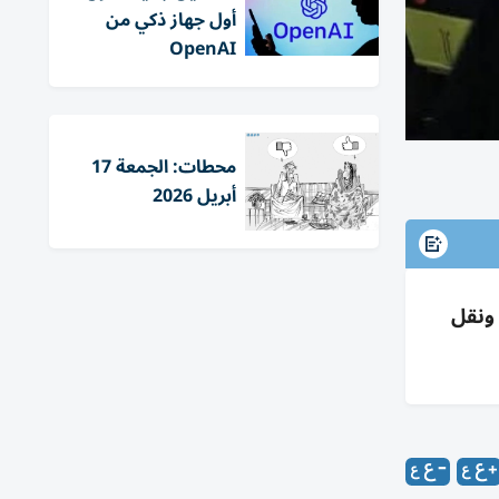
أول جهاز ذكي من
OpenAI
محطات: الجمعة 17
أبريل 2026
به ونقل