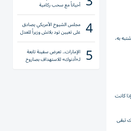
3
أحياناً مع سحب ركامية
4
مجلس الشيوخ الأمريكي يصادق
على تعيين تود بلانش وزيراً للعدل
تبه به،
5
الإمارات.. تعرض سفينة تابعة
لـ«أدنوك» للاستهداف بصاروخ
أثناء عبورها «هرمز»
ذا كانت
ك تبقى