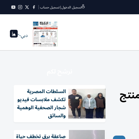
تسجيل الدخول
|
تسجيل حساب
دبي
--°
نرشح لكم
نتج
السلطات المصرية
تكشف ملابسات فيديو
شجار الصحفية الوهمية
والسائق
صاعقة برق تخطف حياة