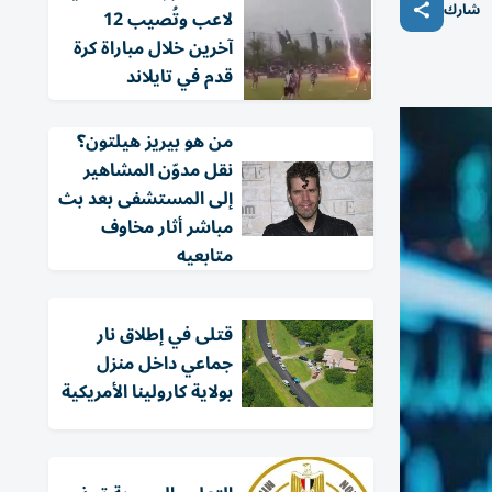
شارك
لاعب وتُصيب 12
آخرين خلال مباراة كرة
قدم في تايلاند
من هو بيريز هيلتون؟
نقل مدوّن المشاهير
إلى المستشفى بعد بث
مباشر أثار مخاوف
متابعيه
قتلى في إطلاق نار
جماعي داخل منزل
بولاية كارولينا الأمريكية