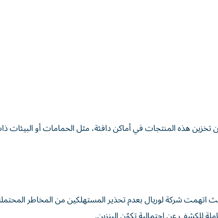
خزين هذه المنتجات في أماكن دافئة، مثل الحمامات أو البيئات ذات
يث اتهمت شركة لوريال بعدم تحذير المستهلكين من المخاطر المحتملة
لة للكشف عن احتمالية تكوّن البنزين.