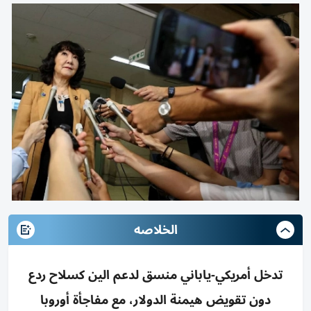
الخلاصه
تدخل أمريكي-ياباني منسق لدعم الين كسلاح ردع
دون تقويض هيمنة الدولار، مع مفاجأة أوروبا