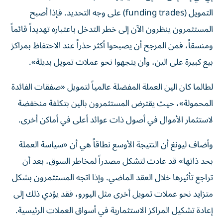
التمويل (funding trades) على وجه التحديد. فإذا أصبح
المستثمرون ينظرون الآن إلى خطر التدخل باعتباره تهديداً قائماً
ومنسقاً، فمن المرجح أن يصبحوا أكثر حذراً عند الاحتفاظ بمراكز
بيع كبيرة على الين، وأن يتجهوا نحو عملات تمويل بديلة».
لطالما كان الين العملة المفضلة عالمياً لتمويل «صفقات الفائدة
المحمولة»، حيث يقترض المستثمرون بالين بتكلفة منخفضة
لاستثمار الأموال في أصول ذات عوائد أعلى في أماكن أخرى.
وأضاف ليونغ أن النتيجة الأوسع نطاقاً هي أن «سياسة العملة
بحد ذاتها» قد عادت لتشكل مصدراً لمخاطر السوق، بعد أن
تراجع تأثيرها خلال العقد الماضي. وإذا اتجه المستثمرون بشكل
متزايد نحو عملات تمويل أخرى مثل اليورو، فقد يؤدي ذلك إلى
إعادة تشكيل المراكز الاستثمارية في أسواق العملات الرئيسية.