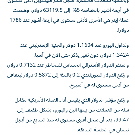
وبالنسبة للعملات المشفرة، ⁠سجل سعر البيتكوين أدنى مستوى
في أربعة أشهر ​بانخفاضه 5% إلى 63119.5 دولار، وهبطت
عملة إيثر هي الأخرى لأدنى مستوى في أربعة أشهر ⁠عند 1786
دولارا.
وتداول اليورو عند 1.1604 دولار والجنيه الإسترليني عند
1.3424 دولار، دون تغير يذكر حتى الآن ​في آسيا.
واستقر الدولار الأسترالي الحساس للمخاطر عند 0.7132 ‌دولار،
وارتفع الدولار النيوزيلندي 0.2 بالمئة إلى 0.5872 دولار ليتعافى
من أدنى مستوى له في أسبوع.
وارتفع مؤشر الدولار الذي ⁠يقيس أداء العملة الأمريكية مقابل
سلة من العملات من بينها الين واليورو، بشكل طفيف إلى
99.47، بعد أن سجل أقوى مستوى ​له ‌منذ السابع من أبريل
نيسان في الجلسة السابقة.