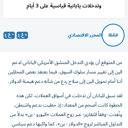
وتدخلات يابانية قياسية على 3 أيام
المحرر الاقتصادي
من المتوقع أن يؤدي التدخل المنسّق الأمريكي-الياباني لدعم
الين إلى تغيير مسار سلوك السوق، فيما يعتقد بعض المحللين
أننا أمام تحويل الين إلى سلاح ردع من شأنه دعم هيمنة الدولار.
لقد سبق لليابان أن تدخلت في أسواق العملات، لكن هذه
الخطوة كانت أضخم من المعتاد؛ إذ حظيت بدعم واشنطن،
ونُفذت -وفقاً للتقارير- عبر زوج العملات «اليورو - ين» بدلاً من
التداول المباشر لزوج «الدولار - ين»، كما واكبها دعم سياسي