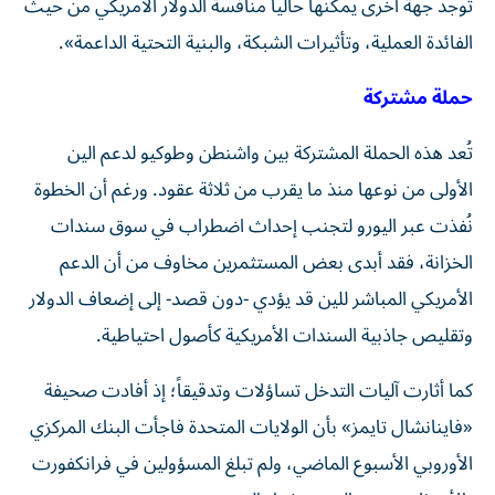
توجد جهة أخرى يمكنها حالياً منافسة الدولار الأمريكي من حيث
الفائدة العملية، وتأثيرات الشبكة، والبنية التحتية الداعمة».
حملة مشتركة
تُعد هذه الحملة المشتركة بين واشنطن وطوكيو لدعم الين
الأولى من نوعها منذ ما يقرب من ثلاثة عقود. ورغم أن الخطوة
نُفذت عبر اليورو لتجنب إحداث اضطراب في سوق سندات
الخزانة، فقد أبدى بعض المستثمرين مخاوف من أن الدعم
الأمريكي المباشر للين قد يؤدي -دون قصد- إلى إضعاف الدولار
وتقليص جاذبية السندات الأمريكية كأصول احتياطية.
كما أثارت آليات التدخل تساؤلات وتدقيقاً؛ إذ أفادت صحيفة
«فاينانشال تايمز» بأن الولايات المتحدة فاجأت البنك المركزي
الأوروبي الأسبوع الماضي، ولم تبلغ المسؤولين في فرانكفورت