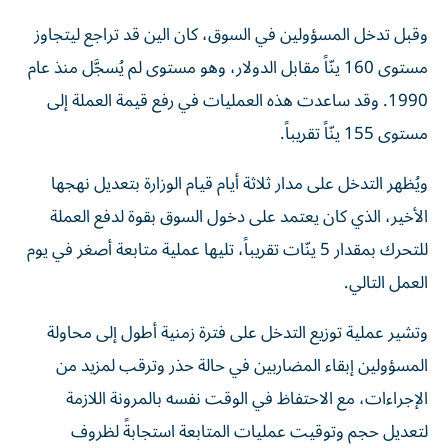
وقبل تدخل المسؤولين في السوق، كان الين قد تراجع ليتجاوز
مستوى 160 ينّاً مقابل الدولار، وهو مستوى لم يُسجَّل منذ عام
1990. وقد ساعدت هذه العمليات في رفع قيمة العملة إلى
مستوى 155 ينّاً تقريباً.
ويُظهر التدخل على مدار ثلاثة أيام قيام الوزارة بتعديل نهجها
الأخير، الذي كان يعتمد على دخول السوق بقوة لدفع العملة
للتحرك بمقدار 5 ينّات تقريباً، تليها عملية متابعة أصغر في يوم
العمل التالي.
وتشير عملية توزيع التدخل على فترة زمنية أطول إلى محاولة
المسؤولين إبقاء المضاربين في حالة حذر وترقب لمزيد من
الإجراءات، مع الاحتفاظ في الوقت نفسه بالمرونة اللازمة
لتعديل حجم وتوقيت عمليات المتابعة استجابةً لظروف