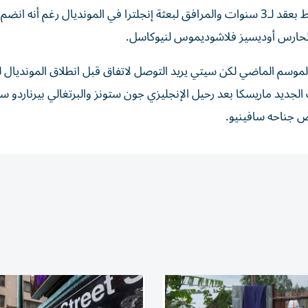
ويريد المالك اليوناني 100 مليون إسترليني لبيع نجمه المرتبط بعقد لـ3 سنوات والمرافق لبعثة إنجلترا في المونديال رغم 
ن في 92 مباراة مع نوتنغهام منها 50 مباراة الموسم الماضي لكن سيتي يريد التوصل لاتفاق قبل انطلاق الموند
جديد ماريسكا بعد رحيل الإنجليزي جون ستونز والبرتغالي بيرناردو سي
 جناحه سافينيو.