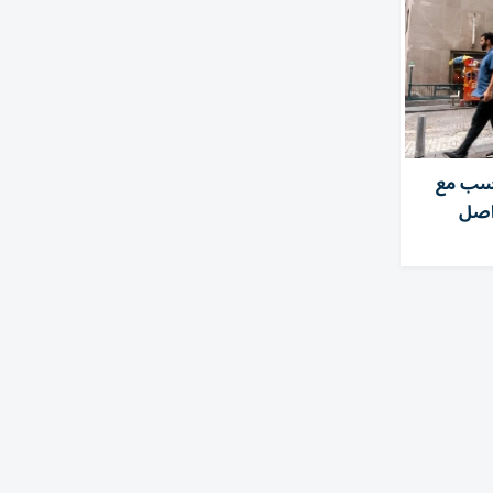
سب مع
واصل