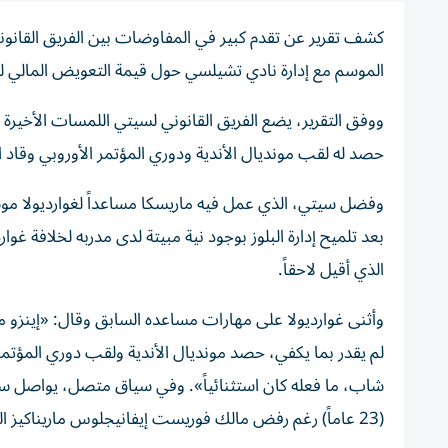
كشف تقرير عن تقدم كبير في المفاوضات بين الفريق القانون
الموسم مع إدارة نادي تشيلسي حول قيمة التعويض المالي لتعي
ووفق التقرير، يضع الفريق القانوني لسيتي اللمسات الأخيرة
حصد له لقب مونديال الأندية ودوري المؤتمر الأوروبي وقاد ا
بعد تلميح إدارة البلوز بوجود نية مبيتة لدى مدربه لخلافة غ
الذي أقيل لاحقاً.
وأثنى غوارديولا على مهارات مساعده السابق وقال: «إينزو م
لم يقدر بما يكفي، حصد مونديال الأندية ولقب دوري المؤتمر
شاب، ما فعله كان استثنائياً». وفي سياق متصل، يواصل سي
(23 عاماً) رغم رفض مالك فوريست إيفانيجلوس ماريناكيز العرض الأول.