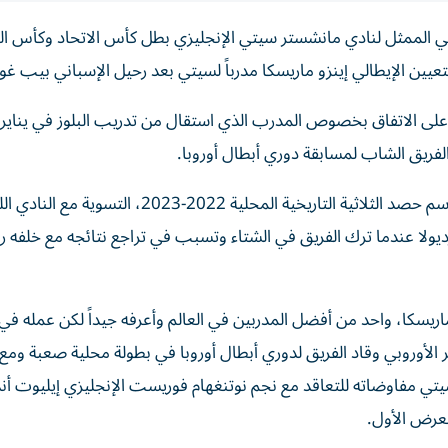
ي الممثل لنادي مانشستر سيتي الإنجليزي بطل كأس الاتحاد وكأس الر
ين الإيطالي إينزو ماريسكا مدرباً لسيتي بعد رحيل الإسباني بيب غوار
 على الاتفاق بخصوص المدرب الذي استقال من تدريب البلوز في يناير 
لفريق الشاب لمسابقة دوري أبطال أوروبا.
وفضل سيتي، الذي عمل فيه ماريسكا مساعداً لغوارديولا موسم حصد الثلاثية التاريخية المحلية 22
وارديولا عندما ترك الفريق في الشتاء وتسبب في تراجع نتائجه مع خلفه ر
اريسكا، واحد من أفضل المدربين في العالم وأعرفه جيداً لكن عمله ف
 الأوروبي وقاد الفريق لدوري أبطال أوروبا في بطولة محلية صعبة ومع
تي مفاوضاته للتعاقد مع نجم نوتنغهام فوريست الإنجليزي إيليوت أ