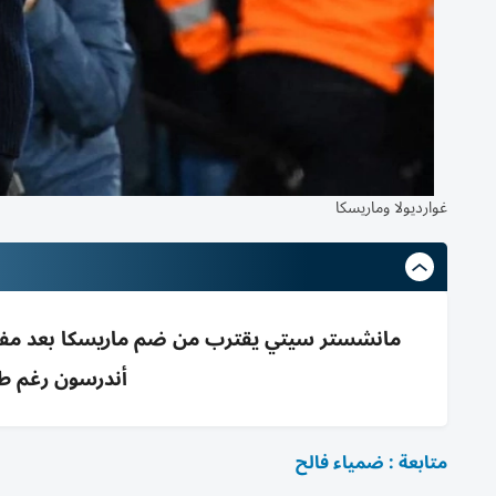
غوارديولا وماريسكا
مانشستر سيتي يقترب من ضم ماريسكا بعد مف
أندرسون رغم طلب 100م£ ورفض الع
متابعة : ضمياء فالح