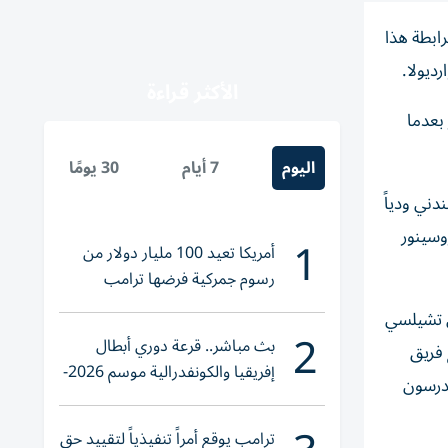
ابطة هذا
ديولا.
الأكثر قراءة
بعدما
اليوم
7 أيام
30 يومًا
20-2023، التسوية مع النادي اللندني ودياً
وسينور
1
أمريكا تعيد 100 مليار دولار من
رسوم جمركية فرضها ترامب
ي تشيلسي
2
بث مباشر.. قرعة دوري أبطال
 فريق
إفريقيا والكونفدرالية موسم 2026-
ندرسون
2027
ترامب يوقع أمراً تنفيذياً لتقييد حق