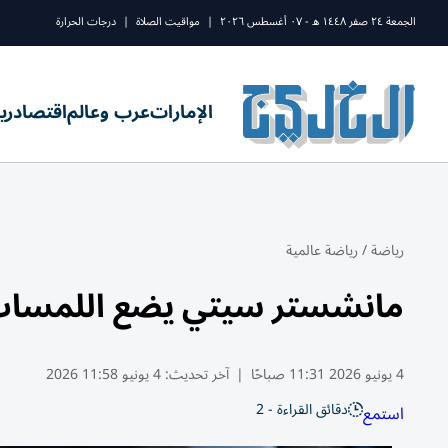
الجمعة ٢٤ صفر ١٤٤٨ ه - ٠٧ أغسطس ٢٠٢٦
|
مواقيت الصلاة
|
درجات الحرارة
الإمارات
عرب وعالم
اقتصاد
ري
رياضة
/
رياضة عالمية
مانشستر سيتي يضع اللمسات ال
4 يونيو 2026 11:31 صباحًا
|
آخر تحديث:
4 يونيو 11:58 2026
دقائق القراءة - 2
استمع