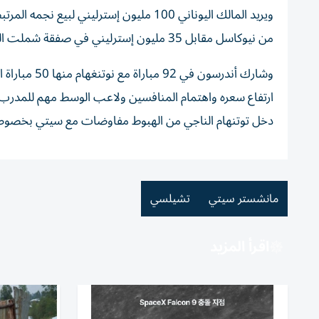
من نيوكاسل مقابل 35 مليون إسترليني في صفقة شملت الحارس أوديسيز فلاشوديموس لنيوكاسل.
وشارك أندرسو
ارتفاع سعره واهتمام المنافسين ولاعب الوسط مهم للمدرب ال
دخل توتنهام الناجي من الهبوط مفاوضات مع سيتي بخصوص
مانشستر سيتي
تشيلسي
اقرأ المزيد