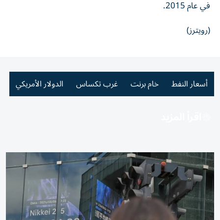
في عام 2015.
(رويترز)
أسعار النفط
خام برنت
غرب تكساس
الدولار الأمريكي
اقرأ المزيد