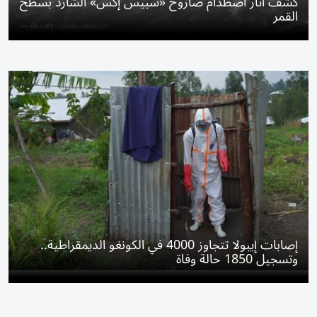
كشف آثار اصطدام صاروخ «سبيس إكس» الشارد بسطح
القمر
إصابات إيبولا تتجاوز 4000 في الكونغو الديمقراطية..
وتسجيل 1850 حالة وفاة