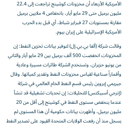
الأمريكية الأربعاء أن مخزونات كوشينج تراجعت إلى 22.4
مليون برميل ‌حتى 29 مايو أيار، بانخفاض 4 ملايين برميل
مقارنة بمستويات 27 فبراير شباط، أي قبل بدء الحرب
الأمريكية الإسرائيلية على إيران بيوم.
وقالت شركة (ألفا بي.بي.إل) لتوفير بيانات تخزين النفط: إن
المخزونات انخفضت 500 ألف برميل بين 29 مايو أيار والثاني
من يونيو حزيران، وتستخدم الشركة طائرات مسيرة وعادية
وأقماراً صناعية لقياس مخزونات النفط وتقدير كمياتها. وقال
جيريمي إيروين رئيس قسم النفط الخام العالمي في شركة
(إنرجي أسبيكتس) للتحليلات: إن تحديات تشغيلية قد تنشأ
عندما ​ينخفض مستوى النفط ‌في كوشينج إلى أقل من 20
مليون برميل، وأظهرت بيانات حكومية أن هذا المستوى لم
يسجل ‌منذ أن رفعت الولايات المتحدة القيود على تصدير النفط