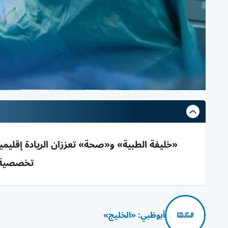
«خليفة الطبية» و«صحة» تعززان الريادة إقليميا
تخصصية ب
أبوظبي: «الخليج»