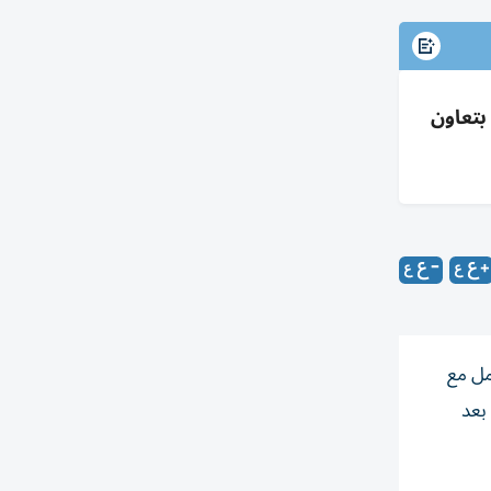
وري بتعاون
مل مع
بعد