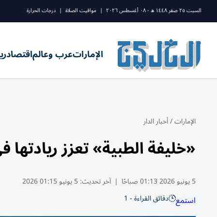
السبت ٢٥ صفر ١٤٤٨ ه - ٠٨ أغسطس ٢٠٢٦
|
مواقيت الصلاة
|
درجات الحرارة
الإمارات
عرب وعالم
اقتصاد
ري
الإمارات
/
أخبار الدار
«خليفة الطبية» تعزز ريادتها 
5 يونيو 2026 01:13 صباحًا
|
آخر تحديث:
5 يونيو 01:15 2026
دقائق القراءة - 1
استمع