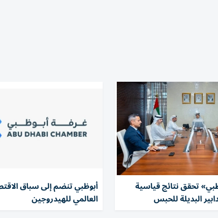
بي» تحقق نتائج قياسية
أبوظبي تنضم إلى سباق الاقتص
ابير البديلة للحبس
العالمي للهيدروجين