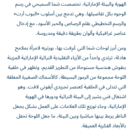
الهوية والبيئة الإماراتية. تخصصت شما السميحي في رسم
الوجوه بكل تفاصيلها، وهي تدمج بين أسلوب «البوب آرت»
والرسم التخطيطي بقلم الرصاص والحبر الأسود، مع إدخال
عناصر غرافيكية وألوان بطريقة دقيقة ومدروسة.
ومن أبرز لوحات شما التي عُرِفت بها، بورتريه لامرأة بملامح
هادئة، ترتدي واحداً من الأزياء التقليدية التراثية الإماراتية المزينة
بنقوش هندسية مستوحاة من التطريز القديم، وتظهر في خلفية
اللوحة مجموعة من الرموز البسيطة، كالأسماك الصغيرة المعلقة
التي تتدلى في الخلفية كعنصر تجريدي أيقوني لافت. وهو
اشتغال فني يشير إلى البيئة التراثية ودورها في الهوية
الإماراتية، وجاء توزيع تلك العلامات على العمل بشكل يجعل
الناظر يربط بينها مباشرة وبين البيئة، ما جعل اللوحة تحفل
بالأبعاد الفكرية العميقة.