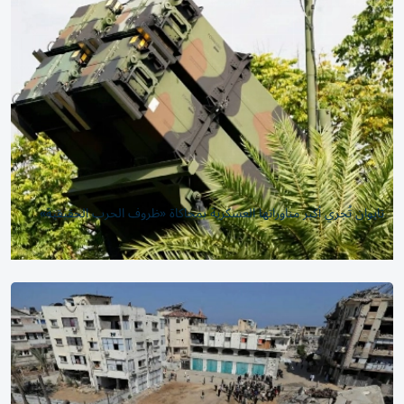
تايوان تُجري أكبر مناوراتها العسكرية بمحاكاة «ظروف الحرب الحقيقية»