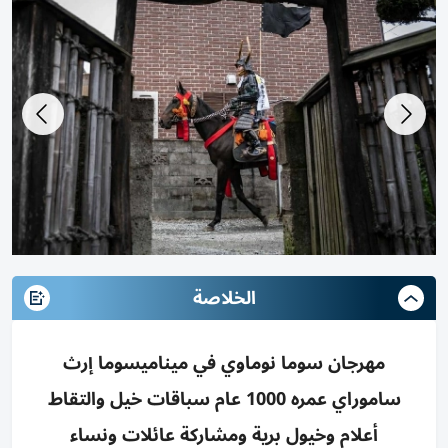
الخلاصة
مهرجان سوما نوماوي في ميناميسوما إرث
ساموراي عمره 1000 عام سباقات خيل والتقاط
أعلام وخيول برية ومشاركة عائلات ونساء