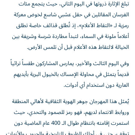
تبلغ الإثارة ذروتها في اليوم الثاني، حيث يتجمع مئات
الفرسان المقاتلين في حقل عشبي شاسع لخوض معركة
رمزية لـ «التقاط الأعلام»، إذ تُطلق قذائف خاصة تطلق
أعلاماً ملونة في السماء، لتبدأ مطاردة شرسة وشريفة بين
الخيالة لالتقاط هذه الأعلام قبل أن تلمس الأرض.
وفي اليوم الثالث والأخير، يمارس المشاركون طقساً تراثياً
قديماً يتمثل في محاولة الإمساك بالخيول البرية بأيديهم
العارية دون استخدام أي أدوات.
يُمثل هذا المهرجان جوهر الهوية الثقافية لأهالي المنطقة
وروابط الانتماء لديهم، فهو رمز للصمود والتحدي، حيث
استمرت إقامته بانتظام طوال الـ 400 عام الماضية دون
توقف، حتى في أحلك الظروف التاريخية والحروب والأزمات