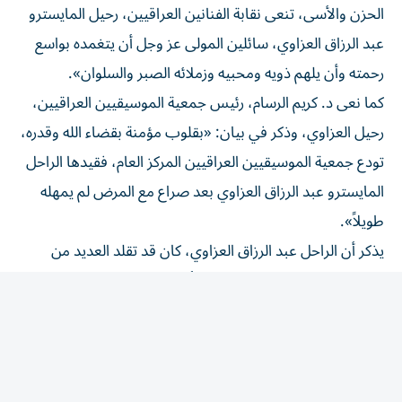
عبد الرزاق العزاوي، سائلين المولى عز وجل أن يتغمده بواسع
رحمته وأن يلهم ذويه ومحبيه وزملائه الصبر والسلوان».
كما نعى د. كريم الرسام، رئيس جمعية الموسيقيين العراقيين،
رحيل العزاوي، وذكر في بيان: «بقلوب مؤمنة بقضاء الله وقدره،
تودع جمعية الموسيقيين العراقيين المركز العام، فقيدها الراحل
المايسترو عبد الرزاق العزاوي بعد صراع مع المرض لم يمهله
طويلاً».
يذكر أن الراحل عبد الرزاق العزاوي، كان قد تقلد العديد من
المناصب، كما قدم مجموعة من ألحان لمطربين عراقيين،
أبرزها قصيدة «عيناك دنيا» للشاعر كمال خوري التي قام بغنائها
المطرب الراحل فؤاد سالم في عام 1977.