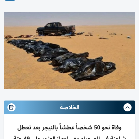
الخلاصة
وفاة نحو 50 شخصاً عطشاً بالنيجر بعد تعطل
شاحنة في الصحراء وضياعها؛ العثور على 49 جثة