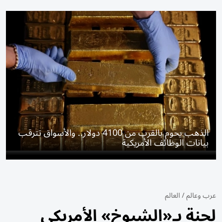
الذهب يحوم بالقرب من 4100 دولار.. والأسواق تترقب
بيانات الوظائف الأمريكية
عرب وعالم
/
العالم
لجنة بـ«الشيوخ» الأمريكي