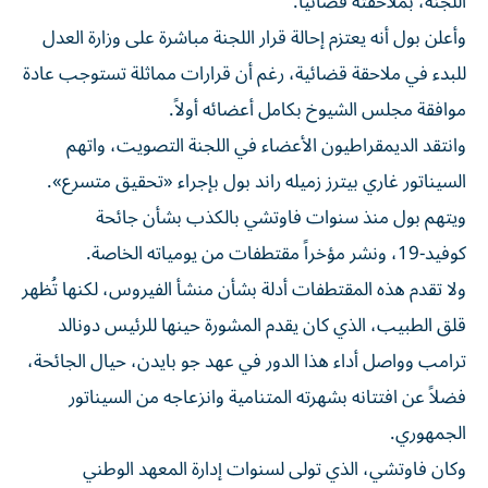
اللجنة، بملاحقته قضائياً.
وأعلن بول أنه يعتزم إحالة قرار اللجنة مباشرة على وزارة العدل
للبدء في ملاحقة قضائية، رغم أن قرارات مماثلة تستوجب عادة
موافقة مجلس الشيوخ بكامل أعضائه أولاً.
وانتقد الديمقراطيون الأعضاء في اللجنة التصويت، واتهم
السيناتور غاري بيترز زميله راند بول بإجراء «تحقيق متسرع».
ويتهم بول منذ سنوات فاوتشي بالكذب بشأن جائحة
كوفيد-19، ونشر مؤخراً مقتطفات من يومياته الخاصة.
ولا تقدم هذه المقتطفات أدلة بشأن منشأ الفيروس، لكنها تُظهر
قلق الطبيب، الذي كان يقدم المشورة حينها للرئيس دونالد
ترامب وواصل أداء هذا الدور في عهد جو بايدن، حيال الجائحة،
فضلاً عن افتتانه بشهرته المتنامية وانزعاجه من السيناتور
الجمهوري.
وكان فاوتشي، الذي تولى لسنوات إدارة المعهد الوطني