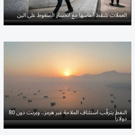
العملات تلتقط أنفاسها مع انحسار الضغوط على الين
النفط يترقّب استئناف الملاحة عبر هرمز.. وبرنت دون 80
دولاراً