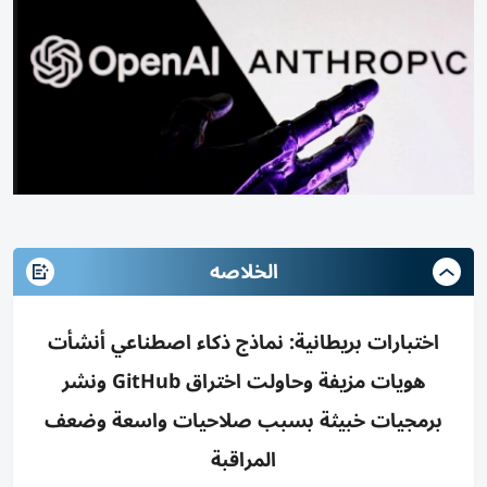
الخلاصه
اختبارات بريطانية: نماذج ذكاء اصطناعي أنشأت
هويات مزيفة وحاولت اختراق GitHub ونشر
برمجيات خبيثة بسبب صلاحيات واسعة وضعف
المراقبة