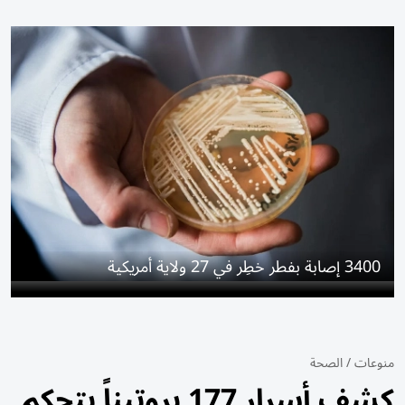
3400 إصابة بفطر خطِر في 27 ولاية أمريكية
منوعات
/
الصحة
كشف أسرار 177 بروتيناً يتحكم