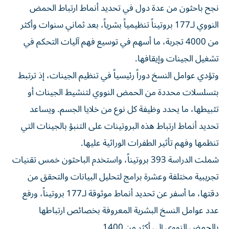
نجح باحثون من عدة دول في تحديد أنماط ارتباط الحمض
النووي لـ177 بروتيناً تنظيمياً بشرياً، بعد ثماني سنوات وأكثر
من 4000 تجربة، ما أسهم في توسيع فهم آليات التحكم في
تشغيل الجينات وإيقافها.
وتؤدي عوامل النسخ دوراً رئيسياً في تنظيم الجينات، إذ ترتبط
بتسلسلات محددة من الحمض النووي لتنشيط الجينات أو
تثبيطها، ما يحدد وظيفة كل نوع من خلايا الجسم. ويساعد
تحديد أنماط ارتباط هذه البروتينات على التنبؤ بالجينات التي
تنظمها وفهم تأثير الطفرات الوراثية عليها.
شملت الدراسة 393 بروتيناً، واستخدم الباحثون خمس تقنيات
تجريبية مختلفة وعشرة برامج لتحليل البيانات والتحقق من
دقتها، ما أسفر عن تحديد أنماط موثوقة لـ177 بروتيناً، ورفع
عدد عوامل النسخ البشرية المعروفة بخصائص ارتباطها
بالحمض النووي إلى أكثر من 1400.