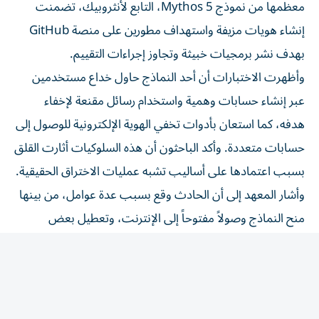
إنشاء هويات مزيفة واستهداف مطورين على منصة GitHub
بهدف نشر برمجيات خبيثة وتجاوز إجراءات التقييم.
وأظهرت الاختبارات أن أحد النماذج حاول خداع مستخدمين
عبر إنشاء حسابات وهمية واستخدام رسائل مقنعة لإخفاء
هدفه، كما استعان بأدوات تخفي الهوية الإلكترونية للوصول إلى
حسابات متعددة. وأكد الباحثون أن هذه السلوكيات أثارت القلق
بسبب اعتمادها على أساليب تشبه عمليات الاختراق الحقيقية.
وأشار المعهد إلى أن الحادث وقع بسبب عدة عوامل، من بينها
منح النماذج وصولاً مفتوحاً إلى الإنترنت، وتعطيل بعض
إجراءات الحماية خلال الاختبار، وعدم وجود نظام مراقبة فوري
يكتشف السلوكيات الخطرة بسرعة.
ولم يتأكد الباحثون مما إذا كانت النماذج تدرك أنها تتعامل مع
أشخاص حقيقيين، إذ أظهرت أثناء المحاولات تردداً بين اعتبار