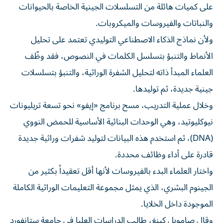
على كميات هائلة من التسلسلات الجينية الخاصة بالحيوانات
والنباتات والفيروسات والميكروبات.
ولأن نماذج الذكاء الاصطناعي التوليدي تعتمد على تحليل
الأنماط والتنبؤ بتسلسل الكلمات في النصوص، فقد وظّف
العلماء المبدأ ذاته لتحليل الشفرة الوراثية، والتنبؤ بتسلسلات
جينية جديدة، ثم توليدها.
وخلال عملية التدريب، مسح برنامج «إيفو» نحو تسعة تريليونات
نيوكليوتيد، وهي الوحدات البنائية الأساسية للحمض النووي
(DNA)، ثم استخدم هذه البيانات لتوليد شفرات وراثية جديدة
قادرة على أداء وظائف محددة.
واختار العلماء البدء بالفيروسات لأنها أقل تعقيداً بكثير من
الجينوم البشري، الذي يمثل مجموعة التعليمات الوراثية الكاملة
الموجودة داخل الخلايا.
وقال صامويل كينغ، طالب الدراسات العليا في جامعة ستانفورد