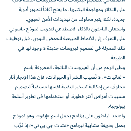
الاصطناعي لتصميم جينومات كاملة لفيروسات جديدة قادرة
على التكاثر ومهاجمة البكتيريا، ما يفتح آفاقاً لتطوير أدوية
جديدة، لكنه يثير مخاوف من تهديدات الأمن الحيوي.
واستعان الباحثون بالذكاء الاصطناعي لتدريب نموذج حاسوبي
على التعرف إلى الأنماط الطبيعية للحمض النووي، قبل توظيف
تلك المعرفة في تصميم فيروسات جديدة لا وجود لها في
الطبيعة.
وعلى الرغم من أن الفيروسات الناتجة، المعروفة باسم
«العاثيات»، لا تُصيب البشر أو الحيوانات، فإن هذا الإنجاز أثار
مخاوف من إمكانية تسخير التقنية نفسها مستقبلاً لتصميم
مسببات أمراض أكثر خطورة، أو استخدامها في تطوير أسلحة
بيولوجية.
واعتمد الباحثون على برنامج يحمل اسم «إيفو»، وهو نموذج
يعمل بطريقة مشابهة لبرنامج «تشات جي بي تي»؛ إذ دُرِّب