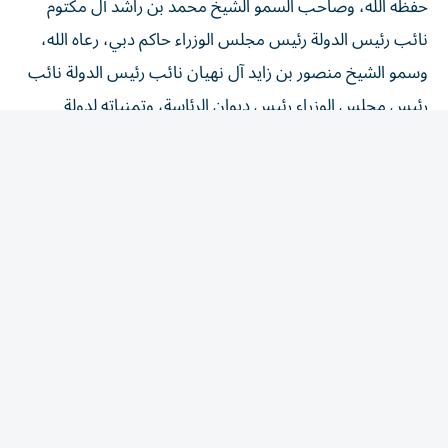
نائب رئيس الدولة رئيس مجلس الوزراء حاكم دبي، رعاه الله،
وسمو الشيخ منصور بن زايد آل نهيان نائب رئيس الدولة نائب
رئيس مجلس الوزراء رئيس ديوان الرئاسة، وتمنياته لدولة
الإمارات قيادة وحكومة وشعبا بالمزيد من التطور والنماء.
وبحث العلماء مع الرئيس الإكوادوري مسار العلاقات الإماراتية
– الإكوادورية المتنامية في القطاعات ذات الأولوية، وسُبل
الارتقاء بالتعاون الثنائي في القطاعات الاستراتيجية، إلى جانب
تبادل وجهات النظر بشأن عدد من التطورات الإقليمية والدولية
ذات الاهتمام المشترك، وذلك استكمالاً لما حقّقته زيارة رئيس
الإكوادور إلى دولة الإمارات في فبراير 2026 ولقائه مع صاحب
السمو الشيخ محمد بن زايد آل نهيان رئيس الدولة، حفظه الله.
وأكّد أن العلاقات بين دولة الإمارات وجمهورية الإكوادور تشهد