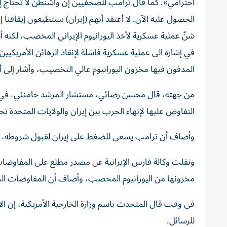
احترامي». ‌كما قال ​ترامب للصحفيين إن ‌واشنطن لا تحتاج 
الحصول عليه الآن. لا أعتقد أنهم (إيران) ​يستطيعون إيقافنا
شنّ عملية عسكرية لأخذ اليورانيوم الإيراني المخصب، لكنه
في إشارة الى عملية عسكرية فاشلة لإنقاذ الرهائن الأمريكيين
المدفون فيها مخزون اليورانيوم عالي التخصيب، وأشار إلى أن
من جهته، قال ‌محسن رضائي، مستشار ​المرشد خامنئي، ‌في مقا
التفاوض عليها لإنهاء ​الحرب بين ‌إيران والولايات المتحدة
وأضاف أن ​ترامب ‌يسعى ‌للضغط على إيران لقبول شروطه، ‌
ونقلت وكالة فارس الإيرانية عن مصدر مطلع على المفاوضات،
مخزونها من اليورانيوم المخصب، وأضاف أن المفاوضات الحا
في وقت قال المتحدث باسم وزارة الخارجية الأمريكية، إن الا
للرسائل.