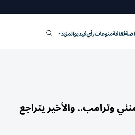
اضة
ثقافة
منوعات
رأي
فيديو
المزيد
نئي وترامب.. والأخير يتراجع