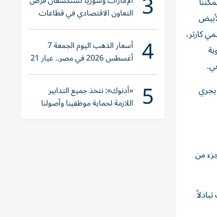
3
الإمارات وسوريا تستكشفان فرص
مكننا
التعاون الاقتصادي في قطاعات
لأبيض
حيوية
ي كارتر،
4
أسعار الذهب اليوم الجمعة 7
ية
أغسطس 2026 في مصر.. عيار 21
غي.
يقترب من هذا الرقم
5
 يجري
«أدنوك»: نتخذ جميع التدابير
اللازمة لحماية موظفينا وأصولنا
وعملياتنا
جزء من
بادلاً