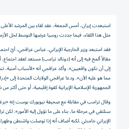
استبعدت إيران، أمس الجمعة، عقد لقاء بين المرشد الأعلى،
مثل هذا اللقاء، فيما جددت روسيا عرضها التوسط لحل الأزمة
فقد استبعد وزير الخارجية الإيراني، عباس عراقجي، أيّ احتم
مقالاً ألمح فيه إلى أنه (دونالد ترامب) مستعد لعقد اجتماع، 
إلى أن نكون واقعيين». وأكد عراقجي أنه «لأسباب أمنية، تنص
مما هو عليه الآن». ودعا عراقجي الولايات المتحدة إلى «إدرا
الجمهورية الإسلامية الإيرانية كقوة إقليمية، أو حتى أكثر من 
وقال ترامب في مقابلة مع صحيفة نيويورك بوست إنه «يرغب
سنلتقي في مرحلة ما، بناء على ما تؤول إليه الأمور». لكن ت
الإيراني خامنئي .لكنه ‌أضاف أنه إذا توصلت واشنطن وطهران 