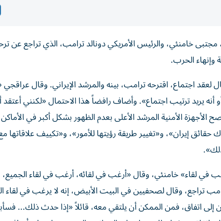
 مجتبى خامنئي، والرئيس الأمريكي دونالد ترامب، الذي تراجع عن ترح
 وإنهاء الحرب.
ال لعقد اجتماع، اقترحه ترامب، بينه والمرشد الإيراني. وقال عراقجي 
أو أنه يريد ترتيب اجتماع». وأضاف رافضاً هذا الاحتمال «لكنني أعتقد أ
ح الأجهزة الأمنية المرشد الأعلى بعدم الظهور بشكل أكبر في الأماكن ا
ك حقائق إيران»، و«تغيير طريقة رؤيتها للأمور»، و«تكييف علاقاتها مع
ذلك».
 في لقاء» خامنئي، وقال «أرغب في لقائه، أرغب في لقاء الجميع، و
رامب تراجع، وقال لصحفيين في البيت الأبيض، إنه لا يرغب في لقاء ال
‌إلى اتفاق، ‌فمن الممكن أن يلتقي ‌معه، قائلاً «إذا حدث ذلك... فسأ