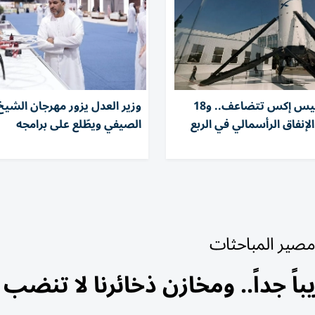
إيرادات سبيس إكس تتضاعف.. و18
وزير العدل يزور مهرجان الشيخ 
الإنفاق الرأسمالي في الربع
الصيفي ويطّلع على برامجه
 مصير المباحثات
ً جداً.. ومخازن ذخائرنا لا تنضب