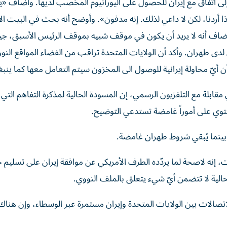
إلى اتفاق مع ‌إيران للحصول على اليورانيوم المخصب لديها. وأضاف «ي
 إذا أردنا، ‌لكن لا داعي لذلك. إنه مدفون». وأوضح أنه بحث في البيت ا
 أضاف أنه لا يريد أن يكون في موقف شبيه بموقف الرئيس الأسبق، جيم
 لدى طهران. وأكد أن الولايات المتحدة تراقب من الفضاء المواقع النوو
 أيّ محاولة إيرانية للوصول الى المخزون سيتم التعامل معها كما ينب
بلة مع ‌التلفزيون الرسمي، إن المسودة الحالية لمذكرة التفاهم التي
 تحتوي على أموراً غامضة تستدعي التوضيح.
بينما يُبقي شروط ‌طهران غامضة.
 إنه لاصحة لما يردّده الطرف الأمريكي عن موافقة إيران على تسليم 
لية لا تتضمن أيّ شيء يتعلق بالملف النووي.
تصالات بين الولايات المتحدة وإيران مستمرة عبر الوسطاء، وإن هناك ت