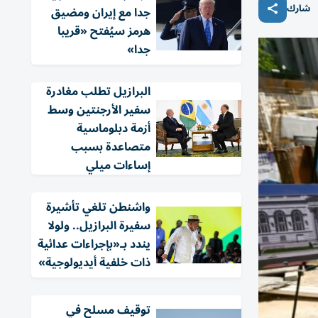
شارك
جدا مع إيران ومضيق
هرمز سيُفتح «قريبا
جدا»
البرازيل تطلب مغادرة
سفير الأرجنتين وسط
أزمة دبلوماسية
متصاعدة بسبب
إساءات ميلي
واشنطن تلغي تأشيرة
سفيرة البرازيل.. ولولا
يندد بـ«بإجراءات عدائية
ذات خلفية أيديولوجية»
توقيف مسلح في