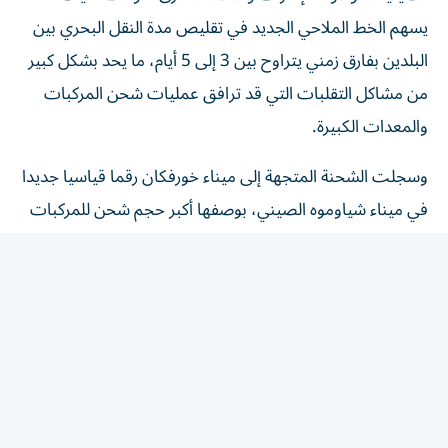
يسهم الخط الملاحي الجديد في تقليص مدة النقل البحري بين
البلدين بفارق زمني يتراوح بين 3 إلى 5 أيام، ما يحد بشكل كبير
من مشاكل التقلبات التي قد ترافق عمليات شحن المركبات
والمعدات الكبيرة.
وسجلت الشحنة المتجهة إلى ميناء خورفكان رقما قياسيا جديدا
في ميناء شياوموه الصيني، بوصفها أكبر حجم شحن للمركبات
في عملية واحدة ينجزها الميناء.
ويشغل الميناء الصيني، منذ افتتاحه في أواخر 2021، 12 خطاً
بحرياً لنقل المركبات، تربط الصين بشبكة واسعة تشمل الشرق
الأوسط، وجنوب شرق آسيا، والبحر الأبيض المتوسط، وأوروبا،
وأمريكا الجنوبية، وافريقيا، وأستراليا.
ويُشار إلى أن ميناء خورفكان، الذي تتولى مجموعة «غلفتينر»