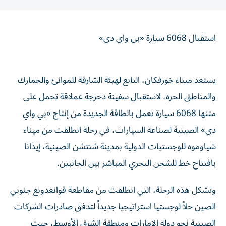
استقبال 6068 سيارة «بي واي دي»
يستعد ميناء خورفكان، التابع لهيئة الشارقة للموانئ والجمارك
والمناطق الحرة، لاستقبال سفينة دحرجة عملاقة تحمل على
متنها 6068 سيارة تعمل بالطاقة الجديدة من إنتاج «بي واي
دي» الصينية لصناعة السيارات، في رحلة انطلقت من ميناء
شياوموه للوجستيات الدولية بمدينة شنتشن الصينية، إيذانا
بافتتاح خط للشحن البحري المباشر بين الجانبين.
وتشكل هذه الرحلة، التي انطلقت من مقاطعة قوانغدونغ جنوبي
الصين حلاً لوجستيا استراتيجيا جديداً لتدفق صادرات الشركات
الصينية نحو دولة الإمارات ومنطقة الشرق الأوسط، حيث