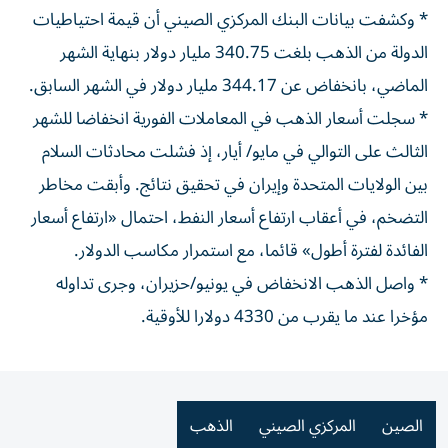
* وكشفت بيانات البنك المركزي الصيني أن قيمة احتياطيات
الدولة من الذهب بلغت 340.75 ​مليار دولار بنهاية الشهر
الماضي، ‌بانخفاض عن 344.17 مليار دولار في الشهر السابق.
* سجلت أسعار الذهب ⁠في المعاملات الفورية انخفاضا للشهر
الثالث على التوالي في مايو/ أيار، إذ ​فشلت ‌محادثات السلام
بين الولايات المتحدة ‌وإيران في تحقيق نتائج. وأبقت مخاطر
التضخم، في أعقاب ارتفاع أسعار ‌النفط، احتمال «ارتفاع ‌أسعار
الفائدة لفترة ⁠أطول» قائما، مع استمرار ‌مكاسب الدولار.
* واصل الذهب الانخفاض في يونيو/حزيران، وجرى ⁠تداوله
مؤخرا عند ما ​يقرب من 4330 دولارا للأوقية.
الصين
المركزي الصيني
الذهب