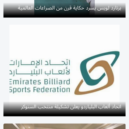
برنارد لويس يسرد حكاية قرن من الصراعات العالمية
اتحاد ألعاب البلياردو يعلن تشكيلة منتخب السنوكر