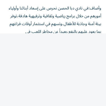
وأضاف:في نادي دبا الحصن نحرص على إسعاد أبنائنا وأولياء
أمورهم من خلال برامج رياضية وثقافية وترفيهية هادفة،توفر
بيئة آمنة وجاذبة للأطفال،وتسهم في استثمار أوقات فراغهم
بما يعود عليهم بالنفع،بعيداً عن مخاطر اللعب في
الشوارع،ليظل النادي المكان الآمن الذي يحتضن أبناءنا وينمي
قدراتهم.
المقالة التالية