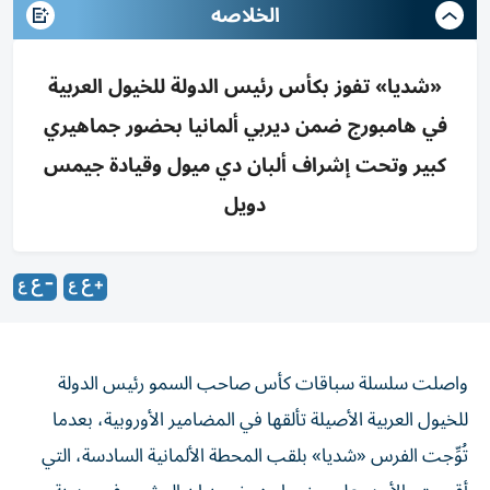
الخلاصه
«شديا» تفوز بكأس رئيس الدولة للخيول العربية
في هامبورج ضمن ديربي ألمانيا بحضور جماهيري
كبير وتحت إشراف ألبان دي ميول وقيادة جيمس
دويل
واصلت سلسلة سباقات كأس صاحب السمو رئيس الدولة
للخيول العربية الأصيلة تألقها في المضامير الأوروبية، بعدما
تُوِّجت الفرس «شديا» بلقب المحطة الألمانية السادسة، التي
أقيمت، الأحد، على مضمار هورنر رينبان العشبي في مدينة