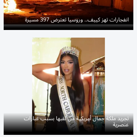
انفجارات تهز كييف.. وروسيا تعترض 397 مسيرة
تجريد ملكة جمال أمريكية من لقبها بسبب عبارات
عنصرية