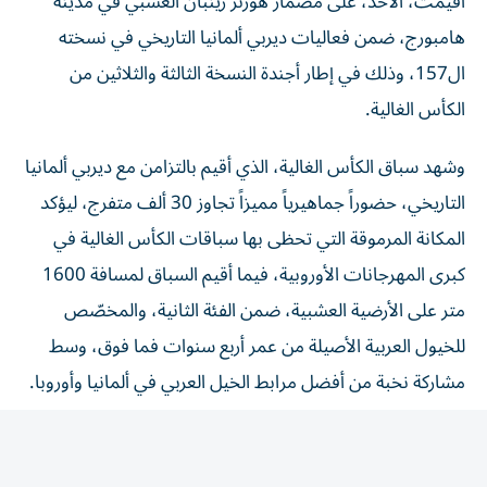
هامبورج، ضمن فعاليات ديربي ألمانيا التاريخي في نسخته
ال157، وذلك في إطار أجندة النسخة الثالثة والثلاثين من
الكأس الغالية.
وشهد سباق الكأس الغالية، الذي أقيم بالتزامن مع ديربي ألمانيا
التاريخي، حضوراً جماهيرياً مميزاً تجاوز 30 ألف متفرج، ليؤكد
المكانة المرموقة التي تحظى بها سباقات الكأس الغالية في
كبرى المهرجانات الأوروبية، فيما أقيم السباق لمسافة 1600
متر على الأرضية العشبية، ضمن الفئة الثانية، والمخصّص
للخيول العربية الأصيلة من عمر أربع سنوات فما فوق، وسط
مشاركة نخبة من أفضل مرابط الخيل العربي في ألمانيا وأوروبا.
وواصلت الفرس «شديا» المملوكة لوذنان ريسنغ، تألقها اللافت
بإحراز فوزها التاسع من أصل 10 مشاركات، بعدما قدّمت أداء
استثنائياً تحت إشراف المدرب ألبان دي ميول وقيادة الفارس