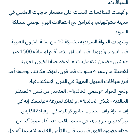
السباقات.
وأقيمت المنافسات السبت على مضمار جارديت العشبي في
مدينة ستوكهولم، بالتزامن مع احتفالات اليوم الوطني لمملكة
السويد.
وشهدت الجولة السويدية مشاركة 10 من نخبة الخيول العربية
في السويد وأوروبا، في السباق الذي أقيم لمسافة 1500 متر
«عشبي» ضمن فئة «ليستد» المخصصة للخيول العربية
الأصيلة من عمر 4 سنوات فما فوق، ليؤكد مكانته، بوصفه أحد
أبرز سباقات الخيول العربية في الدول الإسكندنافية.
ونجح الجواد «وسمي الخالدية»، المنحدر من نسل «غضنفر
الخالدية - شذى الخالدية»، والعائد لمزرعة «بوليسكا إيه كي
إف»، بإشراف المدرب جانوز كوزلوسكي، وقيادة الفارس
بيرأنديرس جرابيرج، في حسم اللقب بعد أداء مميز أكد من
خلاله حضوره القوي في سباقات الكأس الغالية، لا سيما أنه حل