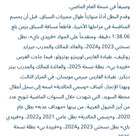
وصيفاً في نسخة العام الماضي.
وقدم البطل أداءً متوازناً طوال مجريات السباق، قبل أن يحسم
المنافسة في مراحلها الأخيرة، قاطعاً مسافة السباق بزمن بلغ
1:38.06 دقيقة، ومتقدماً على الجواد «فريدي باي»، بطل
نسختي 2023 و2024، والعائد للمالك والمدرب جيرارد
زوتليف، بقيادة الفارس لورينزو بوتزولو، فيما جاءت الفرس
«فريدة بي»، بطلة نسخة 2025، والعائدة للمالك والمدرب بيتر
ديكرز، بقيادة الفارس جيرمي مويسان، في المركز الثالث.
وبهذا الإنجاز، أضاف «وسمي الخالدية» اسمه إلى سجل أبطال
محطة السويد، التي شهدت خلال السنوات الماضية تتويج عدد
من أبرز الخيول العربية، من بينها «مهداف عذبه» بطل عام
2020، و«رسمي الخالدية» بطل عامي 2021 و2022، و«فريدي
باي» بطل نسختي 2023 و2024، و«فريدة بي» بطلة نسخة