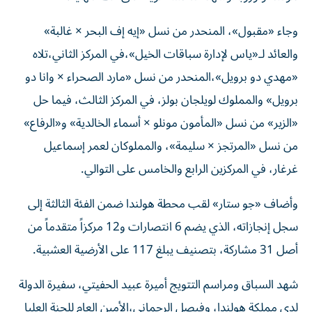
وجاء «مقبول»، المنحدر من نسل «إيه إف البحر × غالبة»
والعائد لـ«ياس لإدارة سباقات الخيل»،في المركز الثاني،تلاه
«مهدي دو برويل»،المنحدر من نسل «مارد الصحراء × وانا دو
برويل» والمملوك لويلجان بولز، في المركز الثالث، فيما حل
«الزير» من نسل «المأمون مونلو × أسماء الخالدية» و«الرفاع»
من نسل «المرتجز × سليمة»، والمملوكان لعمر إسماعيل
غرغار، في المركزين الرابع والخامس على التوالي.
وأضاف «جو ستار» لقب محطة هولندا ضمن الفئة الثالثة إلى
سجل إنجازاته، الذي يضم 6 انتصارات و12 مركزاً متقدماً من
أصل 31 مشاركة، بتصنيف يبلغ 117 على الأرضية العشبية.
شهد السباق ومراسم التتويج أميرة عبيد الحفيتي، سفيرة الدولة
لدى مملكة هولندا، وفيصل الرحماني،الأمين العام للجنة العليا