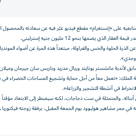
الإنجليزي السابق سير ديفيد بيكهام (51 عاماً) متابعيه على «إنستغرام» مقطع فيديو عبّر فيه عن سعادته بالمحصو
الذي يضمها بنحو 12 مليون جنيه إسترليني.
 الذرة الحلوة والخس والفراولة، مبتعداً هذه المرة عن أضواء المونديا
 وجدي».
سابق لأندية مانشستر يونايتد وريال مدريد وباريس سان جيرمان وميلا
لملك: «نعمل معاً من أجل حماية وتشجيع المساحات الخضراء في بري
انخراط في أنشطة التشجير والزراعة».
بنائه، والمتمثلة في ست دجاجات، لكنه سيضطر إلى الابتعاد مؤقتاً 
في ممر مشاهير هوليوود يوم الجمعة المقبل، برفقة زوجته فيكتوريا 