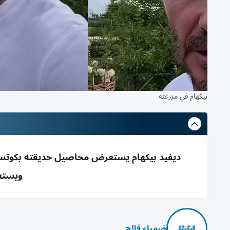
بيكهام في مزرعته
ويستع
ضمياء فالح