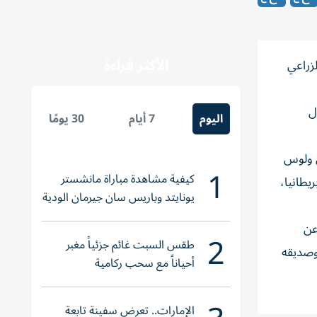
الأكثر قراءة
ل الزراعي
ل
اليوم
7 أيام
30 يومًا
ن ولوس
1
كيفية مشاهدة مباراة مانشستر
طانيا،
يونايتد وباريس سان جيرمان الودية
والقنوات الناقلة
عن
2
طقس السبت غائم جزئياً مغبر
وصديقه
أحياناً مع سحب ركامية
الإمارات.. تعرض سفينة تابعة