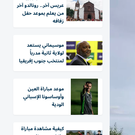
عريس آخر.. رونالدو آخر
من يعلم بموعد حفل
زفافه
موسيماني يستعد
لولاية ثانية مدرباً
لمنتخب جنوب إفريقيا
موعد مباراة العين
وأوساسونا الإسباني
الودية
كيفية مشاهدة مباراة