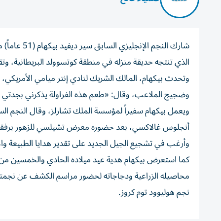
شارك النجم 
الذي تنتجه حديقة منزله في منطقة كوتسوولد البريطانية، وتقدر قيمة العقار 
وتحدث بيكهام، المالك الشريك لنادي إنتر ميامي الأمريكي، عن
وضجيج الملاعب، وقال: «طعم هذه الفراولة يذكرني بجدتي
ويعمل بيكهام سفيراً لمؤسسة الملك تشارلز، وقال النجم ال
أنجلوس غالاكسي، بعد حضوره معرض تشيلسي للزهور برفقة ا
وأرغب في تشجيع الجيل الجديد على تقدير هدايا الطبيعة وال
كما استعرض بيكهام هدية عيد ميلاده الحادي والخمسين من أ
محاصيله الزراعية ودجاجاته لحضور مراسم الكشف عن نجمته 
نجم هوليوود توم كروز.