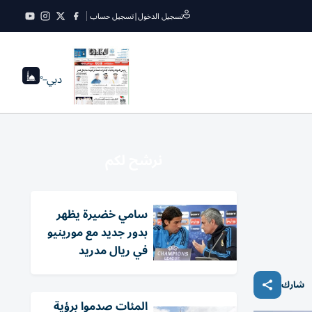
تسجيل الدخول
|
تسجيل حساب
دبي
--°
نرشح لكم
سامي خضيرة يظهر
بدور جديد مع مورينيو
في ريال مدريد
شارك
المئات صدموا برؤية