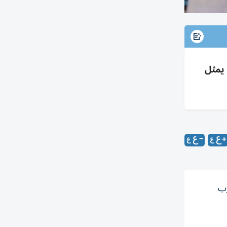
ود الإحماء ويعزز التواصل، بخبرة تحليلية وتأهيل UEFA وقد يمثل
رب