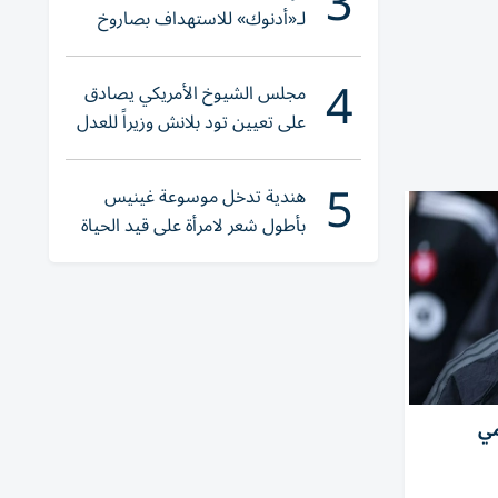
3
لـ«أدنوك» للاستهداف بصاروخ
أثناء عبورها «هرمز»
4
مجلس الشيوخ الأمريكي يصادق
على تعيين تود بلانش وزيراً للعدل
5
هندية تدخل موسوعة غينيس
بأطول شعر لامرأة على قيد الحياة
مي