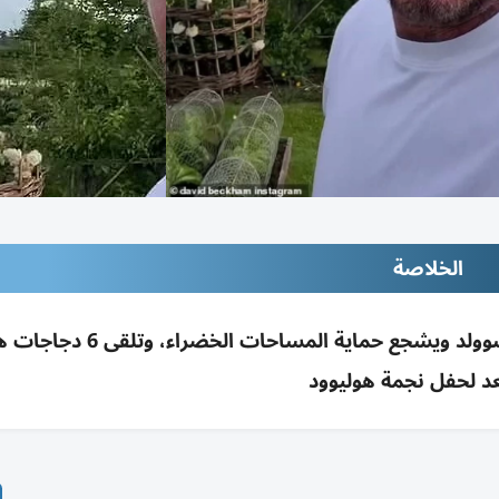
الخلاصة
ديفيد بيكهام يستعرض محاصيل حديقته بكوتسوولد ويشجع حماية المساحات ال
د لحفل نجمة هوليوود