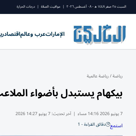
السبت ٢٥ صفر ١٤٤٨ ه - ٠٨ أغسطس ٢٠٢٦
|
مواقيت الصلاة
|
درجات الحرارة
الإمارات
عرب وعالم
اقتصاد
ري
رياضة
/
رياضة عالمية
بيكهام يستبدل بأضواء الملاع
7 يونيو 2026 14:16 مساء
|
آخر تحديث:
7 يونيو 14:27 2026
دقائق القراءة - 1
استمع