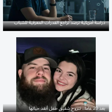
دراسة أمريكية ترصد تراجع القدرات المعرفية للشباب
بعد 20 عاماً.. تتزوج شقيق طفل أنقذ حياتها