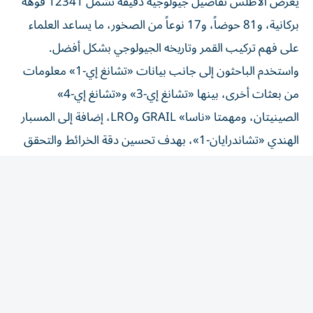
يعرض الأطلس تفاصيل جيولوجية دقيقة تشمل 12341 فوهة
بركانية، و81 حوضاً، و17 نوعاً من الصخور، ما يساعد العلماء
على فهم تركيب القمر وتاريخه الجيولوجي بشكل أفضل.
واستخدم الباحثون إلى جانب بيانات «تشانغ إي-1» معلومات
من بعثات أخرى، بينها «تشانغ إي-3» و«تشانغ إي-4»
الصينيتان، ومهمتا «ناسا» GRAIL وLRO، إضافة إلى المسبار
الهندي «تشاندرايان-1»، بهدف تحسين دقة الخرائط والتحقق
من النتائج.
وأشار الباحثون إلى أن الخرائط القمرية السابقة تعود إلى أكثر من
50 عاماً ولم تعد تلبي احتياجات الدراسات الحديثة.
ومن المتوقع أن يصبح الأطلس أداة مهمة في اختيار مواقع
الهبوط والاستكشاف، بما في ذلك مشاريع إنشاء قواعد بحثية
على القمر. كما سيتم دمجه في منصة «ديجيتال مون» لإتاحته